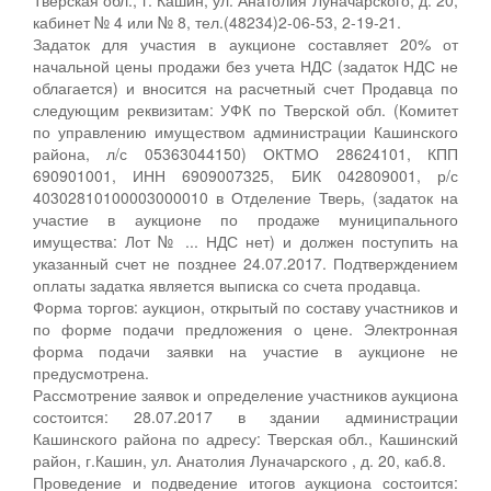
кабинет № 4 или № 8, тел.(48234)2-06-53, 2-19-21.
Задаток для участия в аукционе составляет 20% от
начальной цены продажи без учета НДС (задаток НДС не
облагается) и вносится на расчетный счет Продавца по
следующим реквизитам: УФК по Тверской обл. (Комитет
по управлению имуществом администрации Кашинского
района, л/с 05363044150) ОКТМО 28624101, КПП
690901001, ИНН 6909007325, БИК 042809001, р/с
40302810100003000010 в Отделение Тверь, (задаток на
участие в аукционе по продаже муниципального
имущества: Лот № ... НДС нет) и должен поступить на
указанный счет не позднее 24.07.2017. Подтверждением
оплаты задатка является выписка со счета продавца.
Форма торгов: аукцион, открытый по составу участников и
по форме подачи предложения о цене. Электронная
форма подачи заявки на участие в аукционе не
предусмотрена.
Рассмотрение заявок и определение участников аукциона
состоится: 28.07.2017 в здании администрации
Кашинского района по адресу: Тверская обл., Кашинский
район, г.Кашин, ул. Анатолия Луначарского , д. 20, каб.8.
Проведение и подведение итогов аукциона состоится: