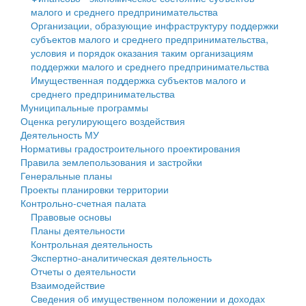
малого и среднего предпринимательства
Персональные данные
Организации, образующие инфраструктуру поддержки
субъектов малого и среднего предпринимательства,
Оценка регулирующего воздействия
условия и порядок оказания таким организациям
поддержки малого и среднего предпринимательства
Деятельность МУ
Имущественная поддержка субъектов малого и
среднего предпринимательства
Нормативы градостроительного проектирования
Муниципальные программы
Оценка регулирующего воздействия
Правила землепользования и застройки
Деятельность МУ
Нормативы градостроительного проектирования
Генеральные планы
Правила землепользования и застройки
Генеральные планы
Проекты планировки территории
Проекты планировки территории
Контрольно-счетная палата
Собрание депутатов
Правовые основы
Планы деятельности
Городское поселение
Контрольная деятельность
Экспертно-аналитическая деятельность
Сельские поселения
Отчеты о деятельности
Взаимодействие
Сведения об имущественном положении и доходах