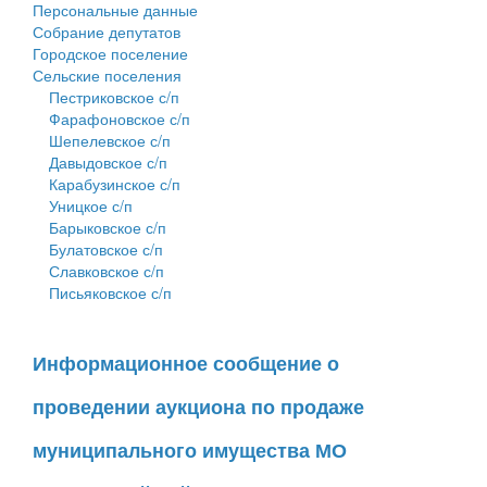
Персональные данные
Собрание депутатов
Городское поселение
Сельские поселения
Пестриковское с/п
Фарафоновское с/п
Шепелевское с/п
Давыдовское с/п
Карабузинское с/п
Уницкое с/п
Барыковское с/п
Булатовское с/п
Славковское с/п
Письяковское с/п
Информационное сообщение о
проведении аукциона по продаже
муниципального имущества МО