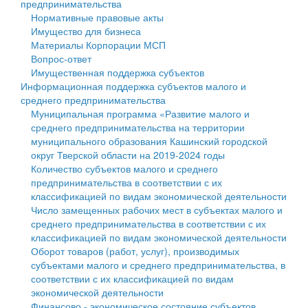
предпринимательства
Нормативные правовые акты
Государственные услуги
Символика
муниципального округа Тверской области
Финансовое управление
Имущество для бизнеса
Материалы Корпорации МСП
Промышленность и АПК
Устав
Администрация Кашинского муниципального округа
Бюджет для граждан
Вопрос-ответ
Имущественная поддержка субъектов
Экономика и бизнес
Гостям округа
Тверской области
Имущество
Информационная поддержка субъектов малого и
среднего предпринимательства
...
Туризм
Управление сельскими территориями
Выявление правообладателей ранее учтенных
Муниципальная программа «Развитие малого и
среднего предпринимательства на территории
Культура
Открытые данные
объектов недвижимости
муниципального образования Кашинский городской
округ Тверской области на 2019-2024 годы
Образование
Работа с обращениями граждан
Имущественная поддержка субъектов малого и
Количество субъектов малого и среднего
предпринимательства в соответствии с их
Здравоохранение
Муниципальный контроль
среднего предпринимательства
классификацией по видам экономической деятельности
Число замещенных рабочих мест в субъектах малого и
Социальная защита
Муниципальные услуги
Информационная поддержка субъектов малого и
среднего предпринимательства в соответствии с их
классификацией по видам экономической деятельности
Фотоальбом
Проекты административных регламентов
среднего предпринимательства
Оборот товаров (работ, услуг), производимых
субъектами малого и среднего предпринимательства, в
Антимонопольный комплаенс
Муниципальные программы
соответствии с их классификацией по видам
экономической деятельности
Противодействие коррупции
Контрольно-счетная палата
Финансово - экономическое состояние субъектов