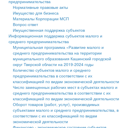
предпринимательства
Нормативные правовые акты
Государственные услуги
Символика
муниципального округа Тверской области
Финансовое управление
Имущество для бизнеса
Материалы Корпорации МСП
Промышленность и АПК
Устав
Администрация Кашинского муниципального округа
Бюджет для граждан
Вопрос-ответ
Имущественная поддержка субъектов
Экономика и бизнес
Гостям округа
Тверской области
Имущество
Информационная поддержка субъектов малого и
среднего предпринимательства
...
Туризм
Управление сельскими территориями
Выявление правообладателей ранее учтенных
Муниципальная программа «Развитие малого и
среднего предпринимательства на территории
Культура
Открытые данные
объектов недвижимости
муниципального образования Кашинский городской
округ Тверской области на 2019-2024 годы
Образование
Работа с обращениями граждан
Имущественная поддержка субъектов малого и
Количество субъектов малого и среднего
предпринимательства в соответствии с их
Здравоохранение
Муниципальный контроль
среднего предпринимательства
классификацией по видам экономической деятельности
Число замещенных рабочих мест в субъектах малого и
Социальная защита
Муниципальные услуги
Информационная поддержка субъектов малого и
среднего предпринимательства в соответствии с их
классификацией по видам экономической деятельности
Фотоальбом
Проекты административных регламентов
среднего предпринимательства
Оборот товаров (работ, услуг), производимых
субъектами малого и среднего предпринимательства, в
Антимонопольный комплаенс
Муниципальные программы
соответствии с их классификацией по видам
экономической деятельности
Противодействие коррупции
Контрольно-счетная палата
Финансово - экономическое состояние субъектов