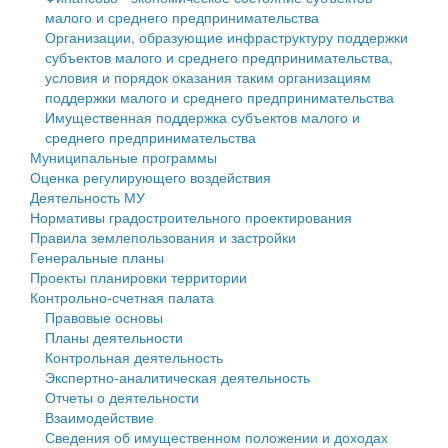
малого и среднего предпринимательства
Персональные данные
Организации, образующие инфраструктуру поддержки
субъектов малого и среднего предпринимательства,
Оценка регулирующего воздействия
условия и порядок оказания таким организациям
поддержки малого и среднего предпринимательства
Деятельность МУ
Имущественная поддержка субъектов малого и
среднего предпринимательства
Нормативы градостроительного проектирования
Муниципальные программы
Оценка регулирующего воздействия
Правила землепользования и застройки
Деятельность МУ
Нормативы градостроительного проектирования
Генеральные планы
Правила землепользования и застройки
Генеральные планы
Проекты планировки территории
Проекты планировки территории
Контрольно-счетная палата
Собрание депутатов
Правовые основы
Планы деятельности
Городское поселение
Контрольная деятельность
Экспертно-аналитическая деятельность
Сельские поселения
Отчеты о деятельности
Взаимодействие
Сведения об имущественном положении и доходах