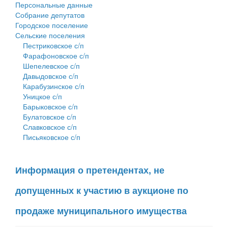
Персональные данные
Собрание депутатов
Городское поселение
Сельские поселения
Пестриковское с/п
Фарафоновское с/п
Шепелевское с/п
Давыдовское с/п
Карабузинское с/п
Уницкое с/п
Барыковское с/п
Булатовское с/п
Славковское с/п
Письяковское с/п
Информация о претендентах, не
допущенных к участию в аукционе по
продаже муниципального имущества