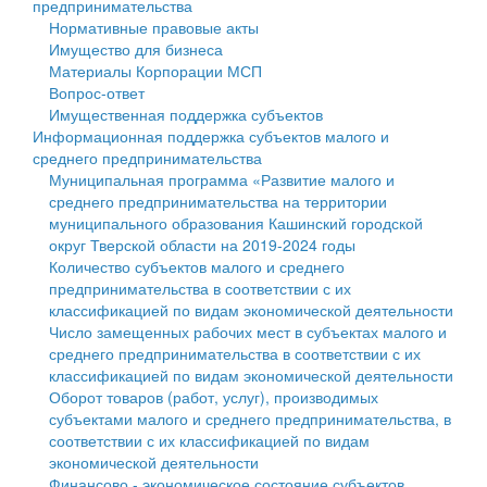
предпринимательства
Нормативные правовые акты
Государственные услуги
Символика
муниципального округа Тверской области
Финансовое управление
Имущество для бизнеса
Материалы Корпорации МСП
Промышленность и АПК
Устав
Администрация Кашинского муниципального округа
Бюджет для граждан
Вопрос-ответ
Имущественная поддержка субъектов
Экономика и бизнес
Гостям округа
Тверской области
Имущество
Информационная поддержка субъектов малого и
среднего предпринимательства
...
Туризм
Управление сельскими территориями
Выявление правообладателей ранее учтенных
Муниципальная программа «Развитие малого и
среднего предпринимательства на территории
Культура
Открытые данные
объектов недвижимости
муниципального образования Кашинский городской
округ Тверской области на 2019-2024 годы
Образование
Работа с обращениями граждан
Имущественная поддержка субъектов малого и
Количество субъектов малого и среднего
предпринимательства в соответствии с их
Здравоохранение
Муниципальный контроль
среднего предпринимательства
классификацией по видам экономической деятельности
Число замещенных рабочих мест в субъектах малого и
Социальная защита
Муниципальные услуги
Информационная поддержка субъектов малого и
среднего предпринимательства в соответствии с их
классификацией по видам экономической деятельности
Фотоальбом
Проекты административных регламентов
среднего предпринимательства
Оборот товаров (работ, услуг), производимых
субъектами малого и среднего предпринимательства, в
Антимонопольный комплаенс
Муниципальные программы
соответствии с их классификацией по видам
экономической деятельности
Противодействие коррупции
Контрольно-счетная палата
Финансово - экономическое состояние субъектов