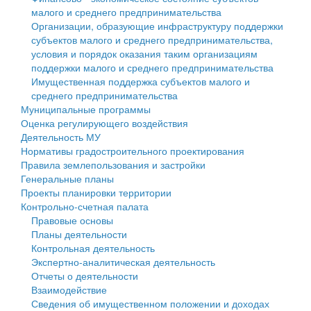
малого и среднего предпринимательства
Персональные данные
Организации, образующие инфраструктуру поддержки
субъектов малого и среднего предпринимательства,
Оценка регулирующего воздействия
условия и порядок оказания таким организациям
поддержки малого и среднего предпринимательства
Деятельность МУ
Имущественная поддержка субъектов малого и
среднего предпринимательства
Нормативы градостроительного проектирования
Муниципальные программы
Оценка регулирующего воздействия
Правила землепользования и застройки
Деятельность МУ
Нормативы градостроительного проектирования
Генеральные планы
Правила землепользования и застройки
Генеральные планы
Проекты планировки территории
Проекты планировки территории
Контрольно-счетная палата
Собрание депутатов
Правовые основы
Планы деятельности
Городское поселение
Контрольная деятельность
Экспертно-аналитическая деятельность
Сельские поселения
Отчеты о деятельности
Взаимодействие
Сведения об имущественном положении и доходах