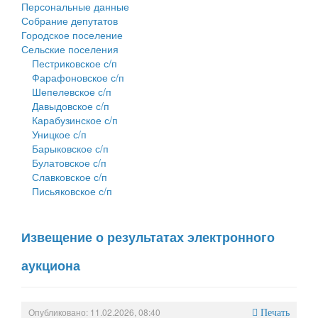
Персональные данные
Собрание депутатов
Городское поселение
Сельские поселения
Пестриковское с/п
Фарафоновское с/п
Шепелевское с/п
Давыдовское с/п
Карабузинское с/п
Уницкое с/п
Барыковское с/п
Булатовское с/п
Славковское с/п
Письяковское с/п
Извещение о результатах электронного
аукциона
Опубликовано: 11.02.2026, 08:40
Печать