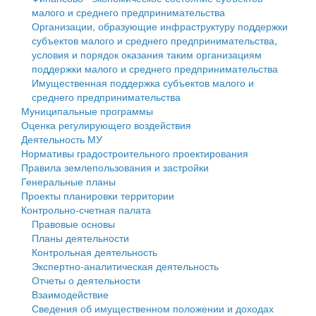
малого и среднего предпринимательства
Персональные данные
Организации, образующие инфраструктуру поддержки
субъектов малого и среднего предпринимательства,
Оценка регулирующего воздействия
условия и порядок оказания таким организациям
поддержки малого и среднего предпринимательства
Деятельность МУ
Имущественная поддержка субъектов малого и
среднего предпринимательства
Нормативы градостроительного проектирования
Муниципальные программы
Оценка регулирующего воздействия
Правила землепользования и застройки
Деятельность МУ
Нормативы градостроительного проектирования
Генеральные планы
Правила землепользования и застройки
Генеральные планы
Проекты планировки территории
Проекты планировки территории
Контрольно-счетная палата
Собрание депутатов
Правовые основы
Планы деятельности
Городское поселение
Контрольная деятельность
Экспертно-аналитическая деятельность
Сельские поселения
Отчеты о деятельности
Взаимодействие
Сведения об имущественном положении и доходах