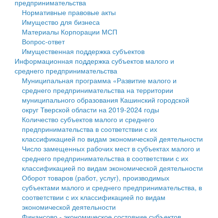
предпринимательства
Нормативные правовые акты
Государственные услуги
Символика
муниципального округа Тверской области
Финансовое управление
Имущество для бизнеса
Материалы Корпорации МСП
Промышленность и АПК
Устав
Администрация Кашинского муниципального округа
Бюджет для граждан
Вопрос-ответ
Имущественная поддержка субъектов
Экономика и бизнес
Гостям округа
Тверской области
Имущество
Информационная поддержка субъектов малого и
среднего предпринимательства
...
Туризм
Управление сельскими территориями
Выявление правообладателей ранее учтенных
Муниципальная программа «Развитие малого и
среднего предпринимательства на территории
Культура
Открытые данные
объектов недвижимости
муниципального образования Кашинский городской
округ Тверской области на 2019-2024 годы
Образование
Работа с обращениями граждан
Имущественная поддержка субъектов малого и
Количество субъектов малого и среднего
предпринимательства в соответствии с их
Здравоохранение
Муниципальный контроль
среднего предпринимательства
классификацией по видам экономической деятельности
Число замещенных рабочих мест в субъектах малого и
Социальная защита
Муниципальные услуги
Информационная поддержка субъектов малого и
среднего предпринимательства в соответствии с их
классификацией по видам экономической деятельности
Фотоальбом
Проекты административных регламентов
среднего предпринимательства
Оборот товаров (работ, услуг), производимых
субъектами малого и среднего предпринимательства, в
Антимонопольный комплаенс
Муниципальные программы
соответствии с их классификацией по видам
экономической деятельности
Противодействие коррупции
Контрольно-счетная палата
Финансово - экономическое состояние субъектов