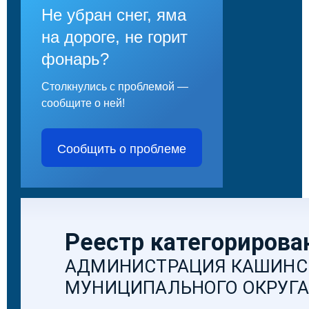
Не убран снег, яма
на дороге, не горит
фонарь?
Столкнулись с проблемой —
сообщите о ней!
Сообщить о проблеме