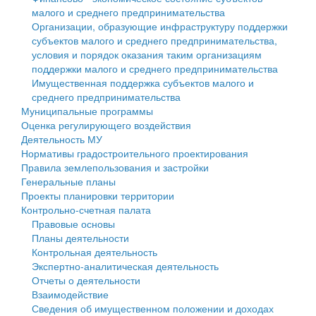
малого и среднего предпринимательства
Персональные данные
Организации, образующие инфраструктуру поддержки
субъектов малого и среднего предпринимательства,
Оценка регулирующего воздействия
условия и порядок оказания таким организациям
поддержки малого и среднего предпринимательства
Деятельность МУ
Имущественная поддержка субъектов малого и
среднего предпринимательства
Нормативы градостроительного проектирования
Муниципальные программы
Оценка регулирующего воздействия
Правила землепользования и застройки
Деятельность МУ
Нормативы градостроительного проектирования
Генеральные планы
Правила землепользования и застройки
Генеральные планы
Проекты планировки территории
Проекты планировки территории
Контрольно-счетная палата
Собрание депутатов
Правовые основы
Планы деятельности
Городское поселение
Контрольная деятельность
Экспертно-аналитическая деятельность
Сельские поселения
Отчеты о деятельности
Взаимодействие
Сведения об имущественном положении и доходах