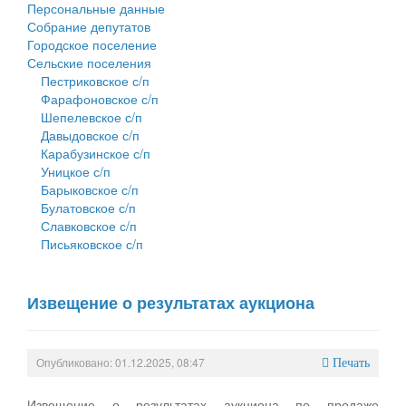
Персональные данные
Собрание депутатов
Городское поселение
Сельские поселения
Пестриковское с/п
Фарафоновское с/п
Шепелевское с/п
Давыдовское с/п
Карабузинское с/п
Уницкое с/п
Барыковское с/п
Булатовское с/п
Славковское с/п
Письяковское с/п
Извещение о результатах аукциона
Опубликовано: 01.12.2025, 08:47
Печать
Извещение о результатах аукциона по продаже