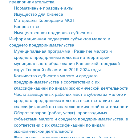
предпринимательства
Нормативные правовые акты
Государственные услуги
Символика
муниципального округа Тверской области
Финансовое управление
Имущество для бизнеса
Материалы Корпорации МСП
Промышленность и АПК
Устав
Администрация Кашинского муниципального округа
Бюджет для граждан
Вопрос-ответ
Имущественная поддержка субъектов
Экономика и бизнес
Гостям округа
Тверской области
Имущество
Информационная поддержка субъектов малого и
среднего предпринимательства
...
Туризм
Управление сельскими территориями
Выявление правообладателей ранее учтенных
Муниципальная программа «Развитие малого и
среднего предпринимательства на территории
Культура
Открытые данные
объектов недвижимости
муниципального образования Кашинский городской
округ Тверской области на 2019-2024 годы
Образование
Работа с обращениями граждан
Имущественная поддержка субъектов малого и
Количество субъектов малого и среднего
предпринимательства в соответствии с их
Здравоохранение
Муниципальный контроль
среднего предпринимательства
классификацией по видам экономической деятельности
Число замещенных рабочих мест в субъектах малого и
Социальная защита
Муниципальные услуги
Информационная поддержка субъектов малого и
среднего предпринимательства в соответствии с их
классификацией по видам экономической деятельности
Фотоальбом
Проекты административных регламентов
среднего предпринимательства
Оборот товаров (работ, услуг), производимых
субъектами малого и среднего предпринимательства, в
Антимонопольный комплаенс
Муниципальные программы
соответствии с их классификацией по видам
экономической деятельности
Противодействие коррупции
Контрольно-счетная палата
Финансово - экономическое состояние субъектов