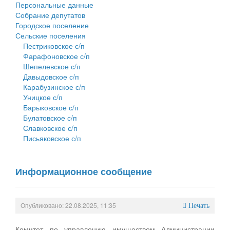
Персональные данные
Собрание депутатов
Городское поселение
Сельские поселения
Пестриковское с/п
Фарафоновское с/п
Шепелевское с/п
Давыдовское с/п
Карабузинское с/п
Уницкое с/п
Барыковское с/п
Булатовское с/п
Славковское с/п
Письяковское с/п
Информационное сообщение
Опубликовано: 22.08.2025, 11:35
Печать
Комитет по управлению имуществом Администрации