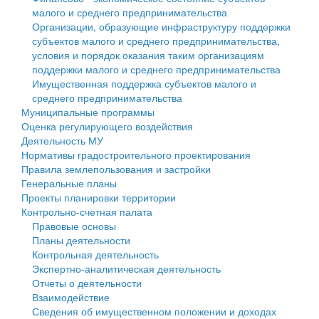
малого и среднего предпринимательства
Персональные данные
Организации, образующие инфраструктуру поддержки
субъектов малого и среднего предпринимательства,
Оценка регулирующего воздействия
условия и порядок оказания таким организациям
поддержки малого и среднего предпринимательства
Деятельность МУ
Имущественная поддержка субъектов малого и
среднего предпринимательства
Нормативы градостроительного проектирования
Муниципальные программы
Оценка регулирующего воздействия
Правила землепользования и застройки
Деятельность МУ
Нормативы градостроительного проектирования
Генеральные планы
Правила землепользования и застройки
Генеральные планы
Проекты планировки территории
Проекты планировки территории
Контрольно-счетная палата
Собрание депутатов
Правовые основы
Планы деятельности
Городское поселение
Контрольная деятельность
Экспертно-аналитическая деятельность
Сельские поселения
Отчеты о деятельности
Взаимодействие
Сведения об имущественном положении и доходах