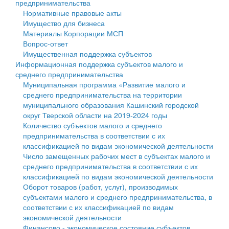
предпринимательства
Нормативные правовые акты
Государственные услуги
Символика
муниципального округа Тверской области
Финансовое управление
Имущество для бизнеса
Материалы Корпорации МСП
Промышленность и АПК
Устав
Администрация Кашинского муниципального округа
Бюджет для граждан
Вопрос-ответ
Имущественная поддержка субъектов
Экономика и бизнес
Гостям округа
Тверской области
Имущество
Информационная поддержка субъектов малого и
среднего предпринимательства
...
Туризм
Управление сельскими территориями
Выявление правообладателей ранее учтенных
Муниципальная программа «Развитие малого и
среднего предпринимательства на территории
Культура
Открытые данные
объектов недвижимости
муниципального образования Кашинский городской
округ Тверской области на 2019-2024 годы
Образование
Работа с обращениями граждан
Имущественная поддержка субъектов малого и
Количество субъектов малого и среднего
предпринимательства в соответствии с их
Здравоохранение
Муниципальный контроль
среднего предпринимательства
классификацией по видам экономической деятельности
Число замещенных рабочих мест в субъектах малого и
Социальная защита
Муниципальные услуги
Информационная поддержка субъектов малого и
среднего предпринимательства в соответствии с их
классификацией по видам экономической деятельности
Фотоальбом
Проекты административных регламентов
среднего предпринимательства
Оборот товаров (работ, услуг), производимых
субъектами малого и среднего предпринимательства, в
Антимонопольный комплаенс
Муниципальные программы
соответствии с их классификацией по видам
экономической деятельности
Противодействие коррупции
Контрольно-счетная палата
Финансово - экономическое состояние субъектов