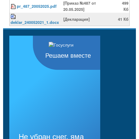
[Приказ №487 от
499
pr_487_20052025.pdf
20.05.2025]
Кб
[Декларация]
41 Кб
deklar_240052021_1.docx
Решаем вместе
Не убран снег, яма