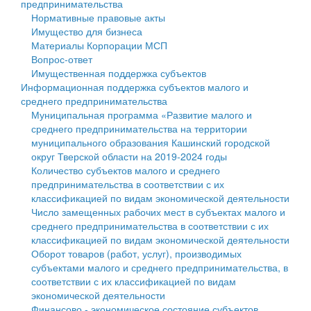
предпринимательства
Нормативные правовые акты
Государственные услуги
Символика
муниципального округа Тверской области
Финансовое управление
Имущество для бизнеса
Материалы Корпорации МСП
Промышленность и АПК
Устав
Администрация Кашинского муниципального округа
Бюджет для граждан
Вопрос-ответ
Имущественная поддержка субъектов
Экономика и бизнес
Гостям округа
Тверской области
Имущество
Информационная поддержка субъектов малого и
среднего предпринимательства
...
Туризм
Управление сельскими территориями
Выявление правообладателей ранее учтенных
Муниципальная программа «Развитие малого и
среднего предпринимательства на территории
Культура
Открытые данные
объектов недвижимости
муниципального образования Кашинский городской
округ Тверской области на 2019-2024 годы
Образование
Работа с обращениями граждан
Имущественная поддержка субъектов малого и
Количество субъектов малого и среднего
предпринимательства в соответствии с их
Здравоохранение
Муниципальный контроль
среднего предпринимательства
классификацией по видам экономической деятельности
Число замещенных рабочих мест в субъектах малого и
Социальная защита
Муниципальные услуги
Информационная поддержка субъектов малого и
среднего предпринимательства в соответствии с их
классификацией по видам экономической деятельности
Фотоальбом
Проекты административных регламентов
среднего предпринимательства
Оборот товаров (работ, услуг), производимых
субъектами малого и среднего предпринимательства, в
Антимонопольный комплаенс
Муниципальные программы
соответствии с их классификацией по видам
экономической деятельности
Противодействие коррупции
Контрольно-счетная палата
Финансово - экономическое состояние субъектов