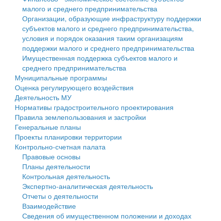
малого и среднего предпринимательства
Персональные данные
Организации, образующие инфраструктуру поддержки
субъектов малого и среднего предпринимательства,
Оценка регулирующего воздействия
условия и порядок оказания таким организациям
поддержки малого и среднего предпринимательства
Деятельность МУ
Имущественная поддержка субъектов малого и
среднего предпринимательства
Нормативы градостроительного проектирования
Муниципальные программы
Оценка регулирующего воздействия
Правила землепользования и застройки
Деятельность МУ
Нормативы градостроительного проектирования
Генеральные планы
Правила землепользования и застройки
Генеральные планы
Проекты планировки территории
Проекты планировки территории
Контрольно-счетная палата
Собрание депутатов
Правовые основы
Планы деятельности
Городское поселение
Контрольная деятельность
Экспертно-аналитическая деятельность
Сельские поселения
Отчеты о деятельности
Взаимодействие
Сведения об имущественном положении и доходах