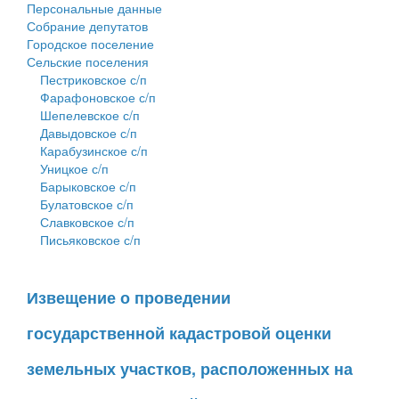
Персональные данные
Собрание депутатов
Городское поселение
Сельские поселения
Пестриковское с/п
Фарафоновское с/п
Шепелевское с/п
Давыдовское с/п
Карабузинское с/п
Уницкое с/п
Барыковское с/п
Булатовское с/п
Славковское с/п
Письяковское с/п
Извещение о проведении
государственной кадастровой оценки
земельных участков, расположенных на