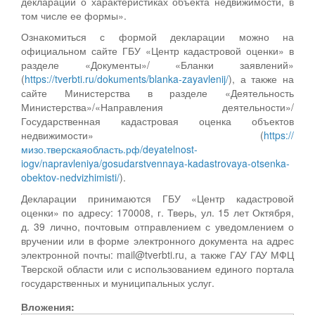
декларации о характеристиках объекта недвижимости, в
том числе ее формы».
Ознакомиться с формой декларации можно на
официальном сайте ГБУ «Центр кадастровой оценки» в
разделе «Документы»/ «Бланки заявлений»
(
https://tverbti.ru/dokuments/blanka-zayavlenij/
), а также на
сайте Министерства в разделе «Деятельность
Министерства»/«Направления деятельности»/
Государственная кадастровая оценка объектов
недвижимости» (
https://
мизо.тверскаяобласть.рф/deyatelnost-
iogv/napravleniya/gosudarstvennaya-kadastrovaya-otsenka-
obektov-nedvizhimisti/
).
Декларации принимаются ГБУ «Центр кадастровой
оценки» по адресу: 170008, г. Тверь, ул. 15 лет Октября,
д. 39 лично, почтовым отправлением с уведомлением о
вручении или в форме электронного документа на адрес
электронной почты: mail@tverbti.ru, а также ГАУ ГАУ МФЦ
Тверской области или с использованием единого портала
государственных и муниципальных услуг.
Вложения: