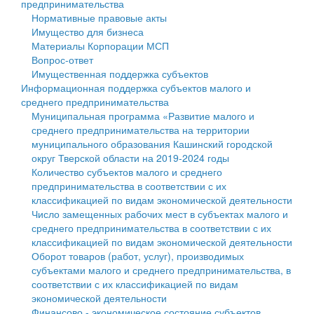
предпринимательства
Нормативные правовые акты
Государственные услуги
Символика
муниципального округа Тверской области
Финансовое управление
Имущество для бизнеса
Материалы Корпорации МСП
Промышленность и АПК
Устав
Администрация Кашинского муниципального округа
Бюджет для граждан
Вопрос-ответ
Имущественная поддержка субъектов
Экономика и бизнес
Гостям округа
Тверской области
Имущество
Информационная поддержка субъектов малого и
среднего предпринимательства
...
Туризм
Управление сельскими территориями
Выявление правообладателей ранее учтенных
Муниципальная программа «Развитие малого и
среднего предпринимательства на территории
Культура
Открытые данные
объектов недвижимости
муниципального образования Кашинский городской
округ Тверской области на 2019-2024 годы
Образование
Работа с обращениями граждан
Имущественная поддержка субъектов малого и
Количество субъектов малого и среднего
предпринимательства в соответствии с их
Здравоохранение
Муниципальный контроль
среднего предпринимательства
классификацией по видам экономической деятельности
Число замещенных рабочих мест в субъектах малого и
Социальная защита
Муниципальные услуги
Информационная поддержка субъектов малого и
среднего предпринимательства в соответствии с их
классификацией по видам экономической деятельности
Фотоальбом
Проекты административных регламентов
среднего предпринимательства
Оборот товаров (работ, услуг), производимых
субъектами малого и среднего предпринимательства, в
Антимонопольный комплаенс
Муниципальные программы
соответствии с их классификацией по видам
экономической деятельности
Противодействие коррупции
Контрольно-счетная палата
Финансово - экономическое состояние субъектов