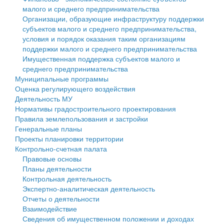
малого и среднего предпринимательства
Персональные данные
Организации, образующие инфраструктуру поддержки
субъектов малого и среднего предпринимательства,
Оценка регулирующего воздействия
условия и порядок оказания таким организациям
поддержки малого и среднего предпринимательства
Деятельность МУ
Имущественная поддержка субъектов малого и
среднего предпринимательства
Нормативы градостроительного проектирования
Муниципальные программы
Оценка регулирующего воздействия
Правила землепользования и застройки
Деятельность МУ
Нормативы градостроительного проектирования
Генеральные планы
Правила землепользования и застройки
Генеральные планы
Проекты планировки территории
Проекты планировки территории
Контрольно-счетная палата
Собрание депутатов
Правовые основы
Планы деятельности
Городское поселение
Контрольная деятельность
Экспертно-аналитическая деятельность
Сельские поселения
Отчеты о деятельности
Взаимодействие
Сведения об имущественном положении и доходах