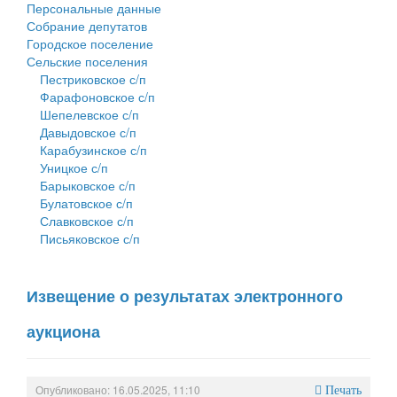
Персональные данные
Собрание депутатов
Городское поселение
Сельские поселения
Пестриковское с/п
Фарафоновское с/п
Шепелевское с/п
Давыдовское с/п
Карабузинское с/п
Уницкое с/п
Барыковское с/п
Булатовское с/п
Славковское с/п
Письяковское с/п
Извещение о результатах электронного
аукциона
Опубликовано: 16.05.2025, 11:10
Печать