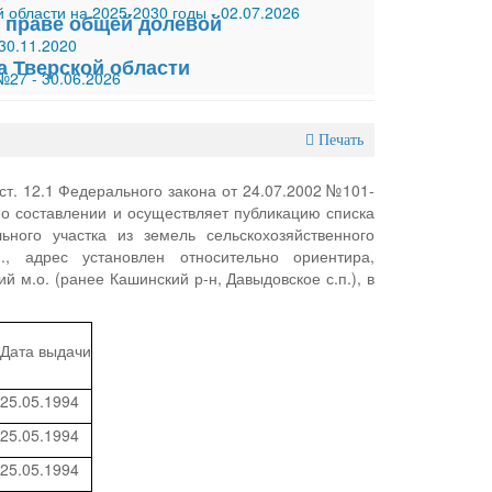
 области на 2025-2030 годы
-
02.07.2026
 праве общей долевой
30.11.2020
а Тверской области
 №27
-
30.06.2026
Печать
ст. 12.1 Федерального закона от 24.07.2002 №101-
 о составлении и осуществляет публикацию списка
ного участка из земель сельскохозяйственного
, адрес установлен относительно ориентира,
й м.о. (ранее Кашинский р-н, Давыдовское с.п.), в
Дата выдачи
25.05.1994
25.05.1994
25.05.1994