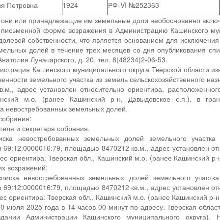
ия Петровна
1924
РФ-VI №252363
о они или принадлежащие им земельные доли необоснованно включ
в письменной форме возражения в Администрацию Кашинского мун
долевой собственности, что является основанием для исключения 
мельных долей в течение трех месяцев со дня опубликования спи
Анатолия Луначарского, д. 20, тел. 8(48234)2-06-53.
страция Кашинского муниципального округа Тверской области из
енности земельного участка из земель сельскохозяйственного наз
.м., адрес установлен относительно ориентира, расположенного
инский м.о. (ранее Кашинский р-н, Давыдовское с.п.), в гр
ка невостребованных земельных долей.
собрания:
теля и секретаря собрания.
иска невостребованных земельных долей земельного участка 
69:12:0000016:79, площадью 8470212 кв.м., адрес установлен от
рес ориентира: Тверская обл., Кашинский м.о. (ранее Кашинский р-
их возражений;
писка невостребованных земельных долей земельного участка
69:12:0000016:79, площадью 8470212 кв.м., адрес установлен от
ес ориентира: Тверская обл., Кашинский м.о. (ранее Кашинский р-н
 июля 2025 года в 14 часов 00 минут по адресу: Тверская область,
 здании Администрации Кашинского муниципального округа). 