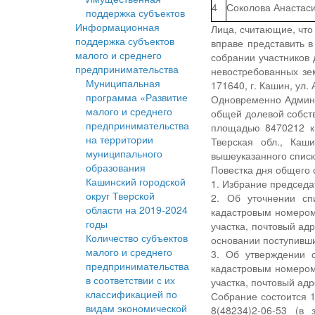
4
Соколова Анастас
поддержка субъектов
Информационная
Лица, считающие, чт
поддержка субъектов
вправе представить 
малого и среднего
собрании участников 
предпринимательства
невостребованных зе
Муниципальная
171640, г. Кашин, ул. 
программа «Развитие
Одновременно Админи
малого и среднего
общей долевой собств
предпринимательства
площадью 8470212 кв
на территории
Тверская обл., Каш
муниципального
вышеуказанного спис
образования
Повестка дня общего 
Кашинский городской
1. Избрание председа
округ Тверской
2. Об уточнении сп
области на 2019-2024
кадастровым номером 
годы
участка, почтовый ад
Количество субъектов
основании поступивш
малого и среднего
3. Об утверждении с
предпринимательства
кадастровым номером 
в соответствии с их
участка, почтовый адр
классификацией по
Собрание состоится 10
видам экономической
8(48234)2-06-53 (в