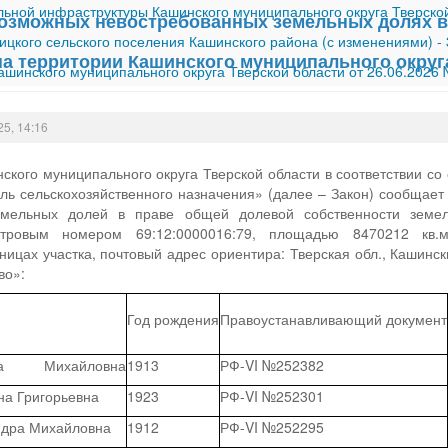
ной инфраструктуры Кашинского муниципального округа Тверской
озможных невостребованных земельных долях в
ицкого сельского поселения Кашинского района (с изменениями)
-
на территории Кашинского муниципального округ
шинского муниципального округа Тверской области от 26.06.2026
25, 14:16
кого муниципального округа Тверской области в соответствии со 
ь сельскохозяйственного назначения» (далее – Закон) сообщает
емельных долей в праве общей долевой собственности земель
тровым номером 69:12:0000016:79, площадью 8470212 кв.м.
ницах участка, почтовый адрес ориентира: Тверская обл., Кашински
во»:
Год рождения
Правоустанавливающий документ
ндра Михайловна
1913
РФ-VI №252382
на Григорьевна
1923
РФ-VI №252301
ндра Михайловна
1912
РФ-VI №252295