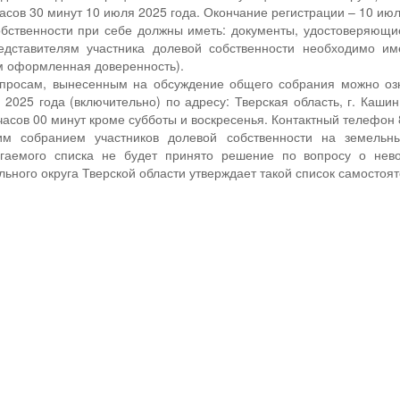
часов 30 минут 10 июля 2025 года. Окончание регистрации – 10 июл
обственности при себе должны иметь: документы, удостоверяющи
едставителям участника долевой собственности необходимо и
 оформленная доверенность).
просам, вынесенным на обсуждение общего собрания можно оз
2025 года (включительно) по адресу: Тверская область, г. Кашин,
 часов 00 минут кроме субботы и воскресенья. Контактный телефон 
м собранием участников долевой собственности на земельн
агаемого списка не будет принято решение по вопросу о нев
ьного округа Тверской области утверждает такой список самостоят