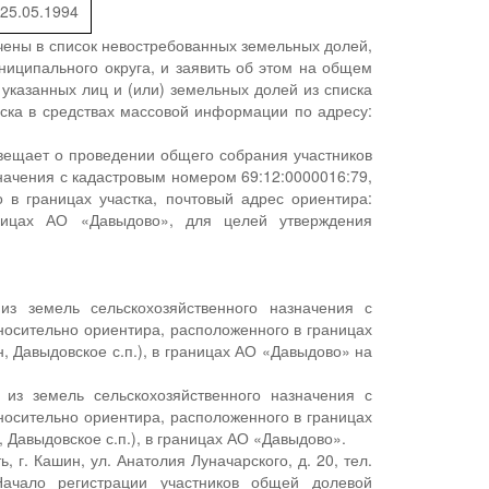
25.05.1994
ены в список невостребованных земельных долей,
иципального округа, и заявить об этом на общем
указанных лиц и (или) земельных долей из списка
ска в средствах массовой информации по адресу:
вещает о проведении общего собрания участников
начения с кадастровым номером 69:12:0000016:79,
 в границах участка, почтовый адрес ориентира:
аницах АО «Давыдово», для целей утверждения
из земель сельскохозяйственного назначения с
носительно ориентира, расположенного в границах
н, Давыдовское с.п.), в границах АО «Давыдово» на
 из земель сельскохозяйственного назначения с
носительно ориентира, расположенного в границах
, Давыдовское с.п.), в границах АО «Давыдово».
 г. Кашин, ул. Анатолия Луначарского, д. 20, тел.
Начало регистрации участников общей долевой