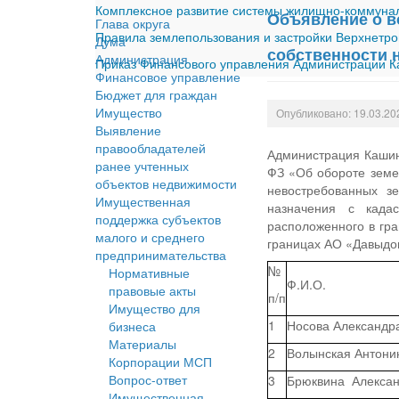
Комплексное развитие системы жилищно-коммуналь
Объявление о в
Глава округа
Правила землепользования и застройки Верхнетро
Дума
собственности 
Администрация
Приказ Финансового управления Администрации Ка
Финансовое управление
Бюджет для граждан
Имущество
Опубликовано: 19.03.20
Выявление
правообладателей
Администрация Кашинс
ранее учтенных
ФЗ «Об обороте земел
объектов недвижимости
невостребованных з
Имущественная
назначения с кадас
поддержка субъектов
расположенного в гра
малого и среднего
границах АО «Давыдо
предпринимательства
№
Нормативные
Ф.И.О.
правовые акты
п/п
Имущество для
1
Носова Алекса
бизнеса
Материалы
2
Волынская Антони
Корпорации МСП
Вопрос-ответ
3
Брюквина Алекса
Имущественная