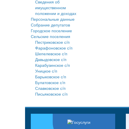
Сведения об
имущественном
положении и доходах
Персональные данные
Собрание депутатов
Городское поселение
Сельские поселения
Пестриковское с/п
Фарафоновское с/п
Шепелевское с/п
Давыдовское с/п
Карабузинское с/п
Уницкое с/п
Барыковское с/п
Булатовское с/п
Славковское с/п
Письяковское с/п