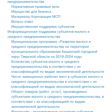
предпринимательства
Нормативные правовые акты
Государственные услуги
Символика
муниципального округа Тверской области
Финансовое управление
Имущество для бизнеса
Материалы Корпорации МСП
Промышленность и АПК
Устав
Администрация Кашинского муниципального округа
Бюджет для граждан
Вопрос-ответ
Имущественная поддержка субъектов
Экономика и бизнес
Гостям округа
Тверской области
Имущество
Информационная поддержка субъектов малого и
среднего предпринимательства
...
Туризм
Управление сельскими территориями
Выявление правообладателей ранее учтенных
Муниципальная программа «Развитие малого и
среднего предпринимательства на территории
Культура
Открытые данные
объектов недвижимости
муниципального образования Кашинский городской
округ Тверской области на 2019-2024 годы
Образование
Работа с обращениями граждан
Имущественная поддержка субъектов малого и
Количество субъектов малого и среднего
предпринимательства в соответствии с их
Здравоохранение
Муниципальный контроль
среднего предпринимательства
классификацией по видам экономической деятельности
Число замещенных рабочих мест в субъектах малого и
Социальная защита
Муниципальные услуги
Информационная поддержка субъектов малого и
среднего предпринимательства в соответствии с их
классификацией по видам экономической деятельности
Фотоальбом
Проекты административных регламентов
среднего предпринимательства
Оборот товаров (работ, услуг), производимых
субъектами малого и среднего предпринимательства, в
Антимонопольный комплаенс
Муниципальные программы
соответствии с их классификацией по видам
экономической деятельности
Противодействие коррупции
Контрольно-счетная палата
Финансово - экономическое состояние субъектов