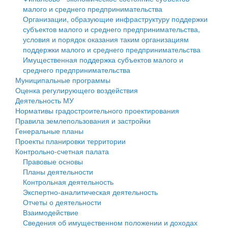
малого и среднего предпринимательства
Персональные данные
Организации, образующие инфраструктуру поддержки
субъектов малого и среднего предпринимательства,
Оценка регулирующего воздействия
условия и порядок оказания таким организациям
поддержки малого и среднего предпринимательства
Деятельность МУ
Имущественная поддержка субъектов малого и
среднего предпринимательства
Нормативы градостроительного проектирования
Муниципальные программы
Оценка регулирующего воздействия
Правила землепользования и застройки
Деятельность МУ
Нормативы градостроительного проектирования
Генеральные планы
Правила землепользования и застройки
Генеральные планы
Проекты планировки территории
Проекты планировки территории
Контрольно-счетная палата
Собрание депутатов
Правовые основы
Планы деятельности
Городское поселение
Контрольная деятельность
Экспертно-аналитическая деятельность
Сельские поселения
Отчеты о деятельности
Взаимодействие
Сведения об имущественном положении и доходах