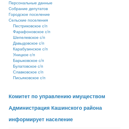
Персональные данные
Собрание депутатов
Городское поселение
Сельские поселения
Пестриковское с/п
Фарафоновское с/п
Шепелевское с/п
Давыдовское с/п
Карабузинское с/п
Уницкое с/п
Барыковское с/п
Булатовское с/п
Славковское с/п
Письяковское с/п
Комитет по управлению имуществом
Администрация Кашинского района
информирует население