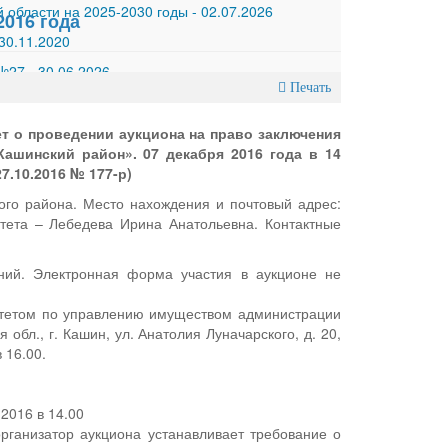
 области на 2025-2030 годы
-
02.07.2026
016 года
30.11.2020
 №27
-
30.06.2026
Печать
 о проведении аукциона на право заключения
ашинский район». 07 декабря 2016 года в 14
7.10.2016 № 177-р)
го района. Место нахождения и почтовый адрес:
митета – Лебедева Ирина Анатольевна. Контактные
ний. Электронная форма участия в аукционе не
митетом по управлению имуществом администрации
 обл., г. Кашин, ул. Анатолия Луначарского, д. 20,
 16.00.
2016 в 14.00
рганизатор аукциона устанавливает требование о