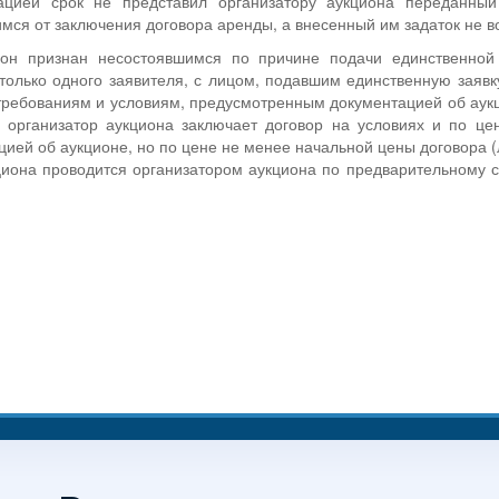
ацией срок не представил организатору аукциона переданный
мся от заключения договора аренды, а внесенный им задаток не в
ион признан несостоявшимся по причине подачи единственной 
только одного заявителя, с лицом, подавшим единственную заявку
 требованиям и условиям, предусмотренным документацией об аук
, организатор аукциона заключает договор на условиях и по це
цией об аукционе, но по цене не менее начальной цены договора (
иона проводится организатором аукциона по предварительному с