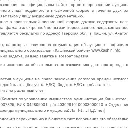
звещения на официальном сайте торгов о проведении аукциона
нного лица, поданного в письменной форме в течение двух р
яет такому лицу аукционную документацию.
ное в произвольной письменной форме должно содержать: назв
а, факса и электронной почты заинтересованного лица, контактное
вляется бесплатно по адресу: Тверская обл., г. Кашин, ул. Анатол
ет, на которых размещена документация об аукционе – официаль
иципального образования «Кашинский район» www.kashin.info.
нии задатка, размер задатка и возврат задатка.
ния исполнения обязательства по заключению договора аренды о
частия в аукционе на право заключения договора аренды нежило
ндной платы (без учета НДС). Задаток НДС не облагается.
пить на расчетный счет:
. (Комитет по управлению имуществом администрации Кашинского
007325, БИК 042809001, р/с 40302810100003000010 в Отделение 
 аренды муниципального имущества: Лот № … НДС нет)
одлежит перечислению в бюджет в счет исполнения его обязательс
 задатки на участие в аукционе денежные средства возвращаются