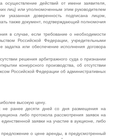
на осуществление действий от имени заявителя,
ких лиц) или уполномоченным этим руководителем
ли указанная доверенность подписана лицом,
ржать также документ, подтверждающий полномочия
ния в случае, если требование о необходимости
льством Российской Федерации, учредительными
ие задатка или обеспечение исполнения договора
тсутствии решения арбитражного суда о признании
крытии конкурсного производства, об отсутствии
ексом Российской Федерации об административных
аиболее высокую цену.
к не ранее десяти дней со дня размещения на
аукциона либо протокола рассмотрения заявок на
 единственной заявки на участие в аукционе, либо
е предложение о цене аренды, в предусмотренный