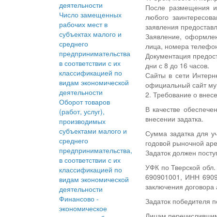
деятельности
После размещения и
Число замещенных
любого заинтересова
рабочих мест в
заявления предоставл
субъектах малого и
Заявление, оформлен
среднего
лица, номера телефон
предпринимательства
Документация предоста
в соответствии с их
дни с 8 до 16 часов.
классификацией по
Сайты в сети Интерн
видам экономической
официальный сайт мун
деятельности
2. Требование о внесе
Оборот товаров
В качестве обеспече
(работ, услуг),
внесении задатка.
производимых
субъектами малого и
Сумма задатка для у
среднего
годовой рыночной аре
предпринимательства,
Задаток должен посту
в соответствии с их
УФК по Тверской обл
классификацией по
690901001, ИНН 6909
видам экономической
заключения договора
деятельности
Финансово -
Задаток победителя п
экономическое
Лицам перечислившим