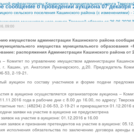
ной инфраструктуры Кашинского муниципального округа Тверской
 сообщение о проведении аукциона 07 декабря 2
ицкого сельского поселения Кашинского района (с изменениями)
-
шинского муниципального округа Тверской области от 26.06.2026
16, 09:00
нию имуществом администрации Кашинского района сообщает
муниципального имущества муниципального образования «К
ование: распоряжения Администрации Кашинского района от 2
а – Комитет по управлению имуществом администрации Кашинско
, г. Кашин, ул. Анатолия Луначарского, д.20. Председатель Ко
6-53, 2-19-21.
ытый аукцион по составу участников и форме подачи предложе
астия в аукционе осуществляется организатором аукциона – Ко
1.11.2016 года в рабочие дни с 8.00 до 16.00, по адресу: Тверская
нтактные тел.: (48234) 2-06-53, 2-19-21 и прекращается 01.12.2016 в
дачи заявки на участие в аукционе не предусмотрена
аявок на участие в аукционе: 01.12.2016 в 16.00
ия заявок и признание претендентов на участие в аукционе: 05.12.
ния исполнения обязательства по заключению договора аренды о