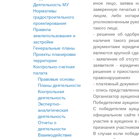
иное лицо, заявка н
Деятельность МУ
заверенную печатью 
Нормативы
лицом, либо нотар
градостроительного
уполномоченным руков
проектирования
такого лица;
Правила
- решение об одобре
землепользования и
наличия такого реш
застройки
документами юридиче
Генеральные планы
являются крупной сде
Проекты планировки
- заявление об отсут
территории
заявителя - юридиче
Контрольно-счетная
решения о приостано
палата
правонарушениях
Правовые основы
- платежный документ 
Планы деятельности
- опись представленны
Контрольная
Организатор аукциона
деятельность
Победителем аукциона
Экспертно-
С победителем аукц
аналитическая
официальном сайте т
деятельность
участие в аукционе в
Отчеты о
признания участником
деятельности
В случае если побед
Взаимодействие