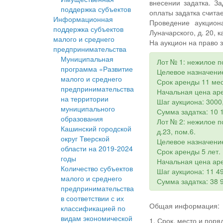
внесении задатка. З
поддержка субъектов
оплаты задатка считае
Информационная
Проведение аукциона
поддержка субъектов
Луначарского, д. 20, к
малого и среднего
На аукцион на право
предпринимательства
Муниципальная
Лот № 1: нежилое п
программа «Развитие
Целевое назначени
малого и среднего
Срок аренды 11 ме
предпринимательства
Начальная цена аре
на территории
Шаг аукциона: 3000
муниципального
Сумма задатка: 10 
образования
Лот № 2: нежилое п
Кашинский городской
д.23, пом.6.
округ Тверской
Целевое назначение
области на 2019-2024
Срок аренды 5 лет.
годы
Начальная цена аре
Количество субъектов
Шаг аукциона: 11 49
малого и среднего
Сумма задатка: 38 
предпринимательства
в соответствии с их
Общая информация:
классификацией по
видам экономической
1. Срок, место и пор