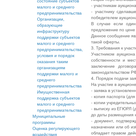
состояние субъектов
- участникам аукцион
малого и среднего
- участнику сделавш
предпринимательства
победителем аукцион
Организации,
В случае если один
образующие
предложение по цене 
инфраструктуру
Данное сообщение явл
поддержки субъектов
такой оферты.
малого и среднего
3. Требования к участ
предпринимательства,
Участником аукцион
условия и порядок
собственности и ме
оказания таким
заключение договор
организациям
законодательством РФ
поддержки малого и
4. Порядок подачи зая
среднего
На участие в аукцио
предпринимательства
- заявка в установлен
Имущественная
- копия паспорта (дл
поддержка субъектов
- копии учредительны
малого и среднего
- выписку из ЕГЮРЛ (
предпринимательства
до даты размещения н
Муниципальные
- документ, подтвер
программы
назначении или об из
Оценка регулирующего
обладает правом дейс
воздействия