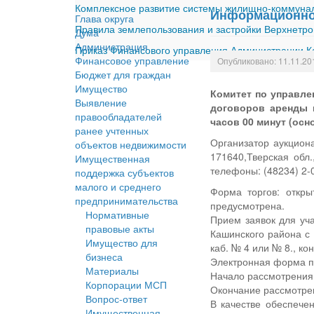
Комплексное развитие системы жилищно-коммуналь
Информационное
Глава округа
Правила землепользования и застройки Верхнетро
Дума
Администрация
Приказ Финансового управления Администрации Ка
Финансовое управление
Опубликовано: 11.11.20
Бюджет для граждан
Имущество
Комитет по управле
Выявление
договоров аренды 
правообладателей
часов 00 минут (осн
ранее учтенных
Организатор аукцион
объектов недвижимости
171640,Тверская обл.
Имущественная
телефоны: (48234) 2-0
поддержка субъектов
малого и среднего
Форма торгов: откр
предпринимательства
предусмотрена.
Нормативные
Прием заявок для уч
правовые акты
Кашинского района с 1
Имущество для
каб. № 4 или № 8., ко
бизнеса
Электронная форма по
Материалы
Начало рассмотрения з
Корпорации МСП
Окончание рассмотрен
Вопрос-ответ
В качестве обеспече
Имущественная