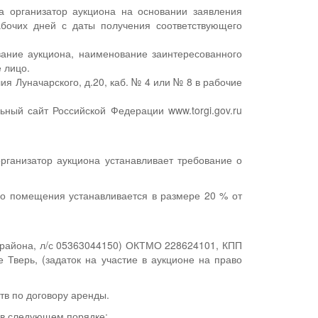
 организатор аукциона на основании заявления
абочих дней с даты получения соответствующего
ание аукциона, наименование заинтересованного
 лицо.
ия Луначарского, д.20, каб. № 4 или № 8 в рабочие
ный сайт Российской Федерации www.torgi.gov.ru
рганизатор аукциона устанавливает требование о
го помещения устанавливается в размере 20 % от
 района, л/с 05363044150) ОКТМО 228624101, КПП
Тверь, (задаток на участие в аукционе на право
тв по договору аренды.
 в следующем порядке: