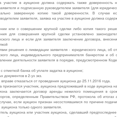
а участие в аукционе должна содержать также доверенность 
заявителя и подписанную руководителем заявителя (для юридичес
иально заверенную копию такой доверенности. В случае ес
одителем заявителя, заявка на участие в аукционе должна соде
нии или о совершении крупной сделки либо копия такого реше
ения для совершения крупной сделки установлено законодате
ского лица и если для заявителя заключение договора, внесен
лкой
ствии решения о ликвидации заявителя - юридического лица, об о
ского лица, индивидуального предпринимателя банкротом и об от
влении деятельности заявителя в порядке, предусмотренном Код
с отметкой банка об уплате задатка в аукционе;
х документов в 2-ух экз.
 вправе отказаться от проведения аукциона до 25.11.2016 года.
 признается участник, аукциона предложивший в ходе аукциона н
иона заключается договор аренды нежилого помещения в сро
оргов, определенным Правительством РФ, протокола об итогах 
 случае, если аукцион признан несостоявшимся по причине подачи
 аукциона только одного заявителя.
итель аукциона или участник аукциона, сделавший предпоследне