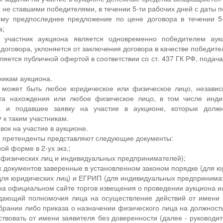
а не ставшими победителями, в течении 5-ти рабочих дней с даты п
ему предпоследнее предложение по цене договора в течении 5
а;
 участник аукциона является одновременно победителем аук
договора, уклоняется от заключения договора в качестве победите
яется публичной офертой в соответствии со ст. 437 ГК РФ, подача
никам аукциона.
а может быть любое юридическое или физическое лицо, незави
ста нахождения или любое физическое лицо, в том числе инд
а и подавшее заявку на участие в аукционе, которые должн
 к таким участникам.
вок на участие в аукционе.
не претенденты представляют следующие документы:
ной форме в 2-ух экз.;
я физических лиц и индивидуальных предпринимателей);
х документов заверенные в установленном законом порядке (для ю
для юридических лиц) и ЕГРИП (для индивидуальных предпринима
а официальном сайте торгов извещения о проведении аукциона и
ждающий полномочия лица на осуществление действий от имени 
брании либо приказа о назначении физического лица на должность
твовать от имени заявителя без доверенности (далее - руководит