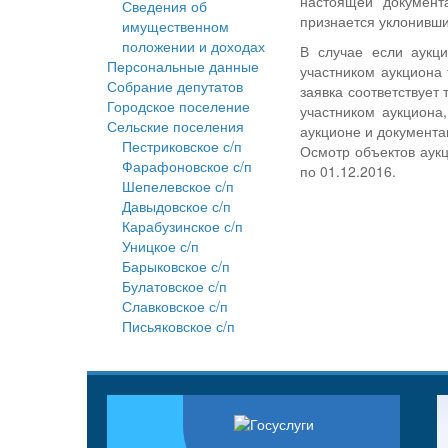
настоящей документ
Сведения об
признается уклонивши
имущественном
положении и доходах
В случае если аукц
Персональные данные
участником аукциона 
Собрание депутатов
заявка соответствует
Городское поселение
участником аукциона
Сельские поселения
аукционе и документа
Пестриковское с/п
Осмотр объектов аукц
Фарафоновское с/п
по 01.12.2016.
Шепелевское с/п
Давыдовское с/п
Карабузинское с/п
Уницкое с/п
Барыковское с/п
Булатовское с/п
Славковское с/п
Письяковское с/п