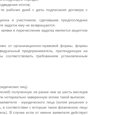
одведения итогов;
-ти рабочих дней с даты подписания договора с
циона и участником, сделавшим предпоследнее
ля задаток ему не возвращается.
 заявки и перечисление задатка является акцептом
симо от организационно-правовой формы, формы
ивидуальный предприниматель, претендующее на
ы соответствовать требованиям установленным
ридических лиц).
телей) полученную не ранее чем за шесть месяцев
ли нотариально заверенную копию такой выписки;
заявителя - юридического лица (копия решения о
, в соответствии с которым такое физическое лицо
ель). В случае если от имени заявителя действует