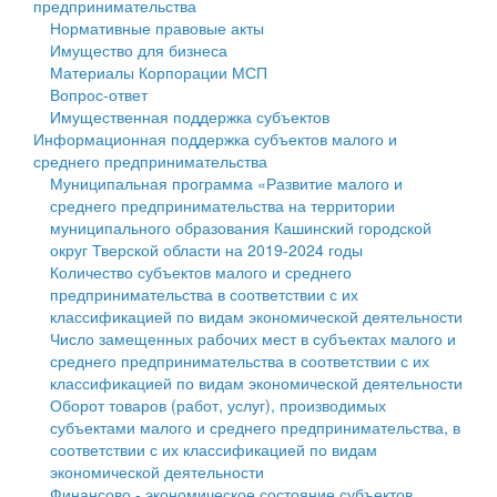
предпринимательства
Нормативные правовые акты
Государственные услуги
Символика
муниципального округа Тверской области
Финансовое управление
Имущество для бизнеса
Материалы Корпорации МСП
Промышленность и АПК
Устав
Администрация Кашинского муниципального округа
Бюджет для граждан
Вопрос-ответ
Имущественная поддержка субъектов
Экономика и бизнес
Гостям округа
Тверской области
Имущество
Информационная поддержка субъектов малого и
среднего предпринимательства
...
Туризм
Управление сельскими территориями
Выявление правообладателей ранее учтенных
Муниципальная программа «Развитие малого и
среднего предпринимательства на территории
Культура
Открытые данные
объектов недвижимости
муниципального образования Кашинский городской
округ Тверской области на 2019-2024 годы
Образование
Работа с обращениями граждан
Имущественная поддержка субъектов малого и
Количество субъектов малого и среднего
предпринимательства в соответствии с их
Здравоохранение
Муниципальный контроль
среднего предпринимательства
классификацией по видам экономической деятельности
Число замещенных рабочих мест в субъектах малого и
Социальная защита
Муниципальные услуги
Информационная поддержка субъектов малого и
среднего предпринимательства в соответствии с их
классификацией по видам экономической деятельности
Фотоальбом
Проекты административных регламентов
среднего предпринимательства
Оборот товаров (работ, услуг), производимых
субъектами малого и среднего предпринимательства, в
Антимонопольный комплаенс
Муниципальные программы
соответствии с их классификацией по видам
экономической деятельности
Противодействие коррупции
Контрольно-счетная палата
Финансово - экономическое состояние субъектов