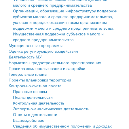
малого и среднего предпринимательства
Персональные данные
Организации, образующие инфраструктуру поддержки
субъектов малого и среднего предпринимательства,
Оценка регулирующего воздействия
условия и порядок оказания таким организациям
поддержки малого и среднего предпринимательства
Деятельность МУ
Имущественная поддержка субъектов малого и
среднего предпринимательства
Нормативы градостроительного проектирования
Муниципальные программы
Оценка регулирующего воздействия
Правила землепользования и застройки
Деятельность МУ
Нормативы градостроительного проектирования
Генеральные планы
Правила землепользования и застройки
Генеральные планы
Проекты планировки территории
Проекты планировки территории
Контрольно-счетная палата
Собрание депутатов
Правовые основы
Планы деятельности
Городское поселение
Контрольная деятельность
Экспертно-аналитическая деятельность
Сельские поселения
Отчеты о деятельности
Взаимодействие
Сведения об имущественном положении и доходах