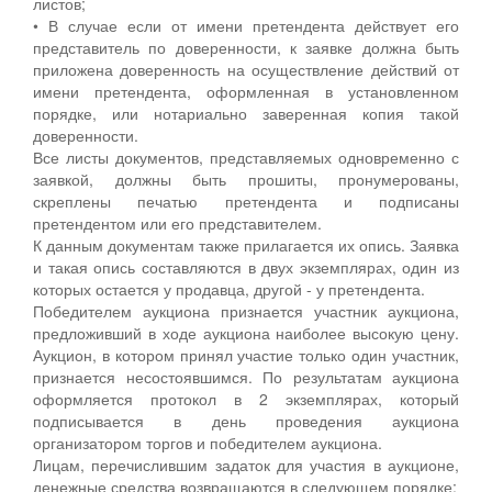
листов;
• В случае если от имени претендента действует его
представитель по доверенности, к заявке должна быть
приложена доверенность на осуществление действий от
имени претендента, оформленная в установленном
порядке, или нотариально заверенная копия такой
доверенности.
Все листы документов, представляемых одновременно с
заявкой, должны быть прошиты, пронумерованы,
скреплены печатью претендента и подписаны
претендентом или его представителем.
К данным документам также прилагается их опись. Заявка
и такая опись составляются в двух экземплярах, один из
которых остается у продавца, другой - у претендента.
Победителем аукциона признается участник аукциона,
предложивший в ходе аукциона наиболее высокую цену.
Аукцион, в котором принял участие только один участник,
признается несостоявшимся. По результатам аукциона
оформляется протокол в 2 экземплярах, который
подписывается в день проведения аукциона
организатором торгов и победителем аукциона.
Лицам, перечислившим задаток для участия в аукционе,
денежные средства возвращаются в следующем порядке: