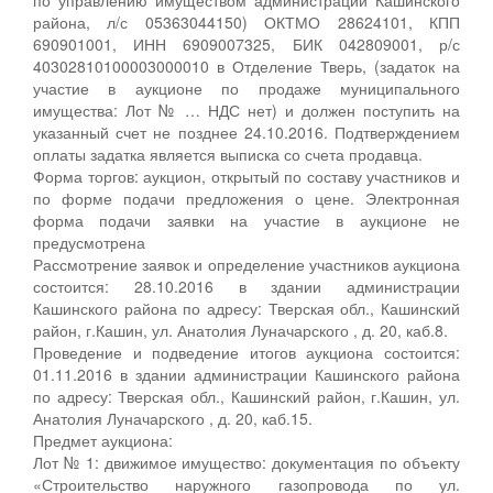
района, л/с 05363044150) ОКТМО 28624101, КПП
690901001, ИНН 6909007325, БИК 042809001, р/с
40302810100003000010 в Отделение Тверь, (задаток на
участие в аукционе по продаже муниципального
имущества: Лот № … НДС нет) и должен поступить на
указанный счет не позднее 24.10.2016. Подтверждением
оплаты задатка является выписка со счета продавца.
Форма торгов: аукцион, открытый по составу участников и
по форме подачи предложения о цене. Электронная
форма подачи заявки на участие в аукционе не
предусмотрена
Рассмотрение заявок и определение участников аукциона
состоится: 28.10.2016 в здании администрации
Кашинского района по адресу: Тверская обл., Кашинский
район, г.Кашин, ул. Анатолия Луначарского , д. 20, каб.8.
Проведение и подведение итогов аукциона состоится:
01.11.2016 в здании администрации Кашинского района
по адресу: Тверская обл., Кашинский район, г.Кашин, ул.
Анатолия Луначарского , д. 20, каб.15.
Предмет аукциона:
Лот № 1: движимое имущество: документация по объекту
«Строительство наружного газопровода по ул.