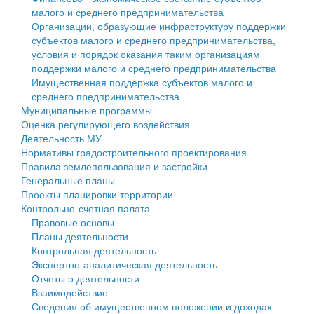
малого и среднего предпринимательства
Персональные данные
Организации, образующие инфраструктуру поддержки
субъектов малого и среднего предпринимательства,
Оценка регулирующего воздействия
условия и порядок оказания таким организациям
поддержки малого и среднего предпринимательства
Деятельность МУ
Имущественная поддержка субъектов малого и
среднего предпринимательства
Нормативы градостроительного проектирования
Муниципальные программы
Оценка регулирующего воздействия
Правила землепользования и застройки
Деятельность МУ
Нормативы градостроительного проектирования
Генеральные планы
Правила землепользования и застройки
Генеральные планы
Проекты планировки территории
Проекты планировки территории
Контрольно-счетная палата
Собрание депутатов
Правовые основы
Планы деятельности
Городское поселение
Контрольная деятельность
Экспертно-аналитическая деятельность
Сельские поселения
Отчеты о деятельности
Взаимодействие
Сведения об имущественном положении и доходах