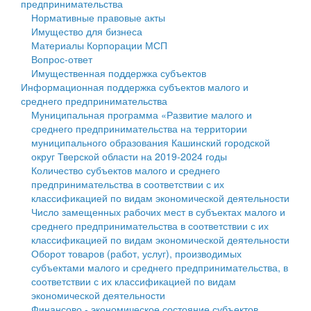
предпринимательства
Нормативные правовые акты
Государственные услуги
Символика
муниципального округа Тверской области
Финансовое управление
Имущество для бизнеса
Материалы Корпорации МСП
Промышленность и АПК
Устав
Администрация Кашинского муниципального округа
Бюджет для граждан
Вопрос-ответ
Имущественная поддержка субъектов
Экономика и бизнес
Гостям округа
Тверской области
Имущество
Информационная поддержка субъектов малого и
среднего предпринимательства
...
Туризм
Управление сельскими территориями
Выявление правообладателей ранее учтенных
Муниципальная программа «Развитие малого и
среднего предпринимательства на территории
Культура
Открытые данные
объектов недвижимости
муниципального образования Кашинский городской
округ Тверской области на 2019-2024 годы
Образование
Работа с обращениями граждан
Имущественная поддержка субъектов малого и
Количество субъектов малого и среднего
предпринимательства в соответствии с их
Здравоохранение
Муниципальный контроль
среднего предпринимательства
классификацией по видам экономической деятельности
Число замещенных рабочих мест в субъектах малого и
Социальная защита
Муниципальные услуги
Информационная поддержка субъектов малого и
среднего предпринимательства в соответствии с их
классификацией по видам экономической деятельности
Фотоальбом
Проекты административных регламентов
среднего предпринимательства
Оборот товаров (работ, услуг), производимых
субъектами малого и среднего предпринимательства, в
Антимонопольный комплаенс
Муниципальные программы
соответствии с их классификацией по видам
экономической деятельности
Противодействие коррупции
Контрольно-счетная палата
Финансово - экономическое состояние субъектов