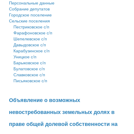
Персональные данные
Собрание депутатов
Городское поселение
Сельские поселения
Пестриковское с/п
Фарафоновское с/п
Шепелевское с/п
Давыдовское с/п
Карабузинское с/п
Уницкое с/п
Барыковское с/п
Булатовское с/п
Славковское с/п
Письяковское с/п
Объявление о возможных
невостребованных земельных долях в
праве общей долевой собственности на