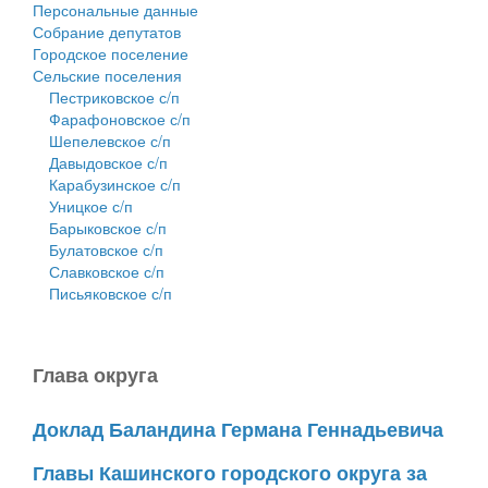
Персональные данные
Собрание депутатов
Городское поселение
Сельские поселения
Пестриковское с/п
Фарафоновское с/п
Шепелевское с/п
Давыдовское с/п
Карабузинское с/п
Уницкое с/п
Барыковское с/п
Булатовское с/п
Славковское с/п
Письяковское с/п
Глава округа
Доклад Баландина Германа Геннадьевича
Главы Кашинского городского округа за