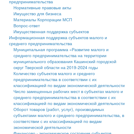
предпринимательства
Нормативные правовые акты
Государственные услуги
Символика
муниципального округа Тверской области
Финансовое управление
Имущество для бизнеса
Материалы Корпорации МСП
Промышленность и АПК
Устав
Администрация Кашинского муниципального округа
Бюджет для граждан
Вопрос-ответ
Имущественная поддержка субъектов
Экономика и бизнес
Гостям округа
Тверской области
Имущество
Информационная поддержка субъектов малого и
среднего предпринимательства
...
Туризм
Управление сельскими территориями
Выявление правообладателей ранее учтенных
Муниципальная программа «Развитие малого и
среднего предпринимательства на территории
Культура
Открытые данные
объектов недвижимости
муниципального образования Кашинский городской
округ Тверской области на 2019-2024 годы
Образование
Работа с обращениями граждан
Имущественная поддержка субъектов малого и
Количество субъектов малого и среднего
предпринимательства в соответствии с их
Здравоохранение
Муниципальный контроль
среднего предпринимательства
классификацией по видам экономической деятельности
Число замещенных рабочих мест в субъектах малого и
Социальная защита
Муниципальные услуги
Информационная поддержка субъектов малого и
среднего предпринимательства в соответствии с их
классификацией по видам экономической деятельности
Фотоальбом
Проекты административных регламентов
среднего предпринимательства
Оборот товаров (работ, услуг), производимых
субъектами малого и среднего предпринимательства, в
Антимонопольный комплаенс
Муниципальные программы
соответствии с их классификацией по видам
экономической деятельности
Противодействие коррупции
Контрольно-счетная палата
Финансово - экономическое состояние субъектов