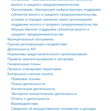
малого и среднего предпринимательства
Персональные данные
Организации, образующие инфраструктуру поддержки
субъектов малого и среднего предпринимательства,
Оценка регулирующего воздействия
условия и порядок оказания таким организациям
поддержки малого и среднего предпринимательства
Деятельность МУ
Имущественная поддержка субъектов малого и
среднего предпринимательства
Нормативы градостроительного проектирования
Муниципальные программы
Оценка регулирующего воздействия
Правила землепользования и застройки
Деятельность МУ
Нормативы градостроительного проектирования
Генеральные планы
Правила землепользования и застройки
Генеральные планы
Проекты планировки территории
Проекты планировки территории
Контрольно-счетная палата
Собрание депутатов
Правовые основы
Планы деятельности
Городское поселение
Контрольная деятельность
Экспертно-аналитическая деятельность
Сельские поселения
Отчеты о деятельности
Взаимодействие
Сведения об имущественном положении и доходах