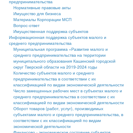
предпринимательства
Нормативные правовые акты
Государственные услуги
Символика
муниципального округа Тверской области
Финансовое управление
Имущество для бизнеса
Материалы Корпорации МСП
Промышленность и АПК
Устав
Администрация Кашинского муниципального округа
Бюджет для граждан
Вопрос-ответ
Имущественная поддержка субъектов
Экономика и бизнес
Гостям округа
Тверской области
Имущество
Информационная поддержка субъектов малого и
среднего предпринимательства
...
Туризм
Управление сельскими территориями
Выявление правообладателей ранее учтенных
Муниципальная программа «Развитие малого и
среднего предпринимательства на территории
Культура
Открытые данные
объектов недвижимости
муниципального образования Кашинский городской
округ Тверской области на 2019-2024 годы
Образование
Работа с обращениями граждан
Имущественная поддержка субъектов малого и
Количество субъектов малого и среднего
предпринимательства в соответствии с их
Здравоохранение
Муниципальный контроль
среднего предпринимательства
классификацией по видам экономической деятельности
Число замещенных рабочих мест в субъектах малого и
Социальная защита
Муниципальные услуги
Информационная поддержка субъектов малого и
среднего предпринимательства в соответствии с их
классификацией по видам экономической деятельности
Фотоальбом
Проекты административных регламентов
среднего предпринимательства
Оборот товаров (работ, услуг), производимых
субъектами малого и среднего предпринимательства, в
Антимонопольный комплаенс
Муниципальные программы
соответствии с их классификацией по видам
экономической деятельности
Противодействие коррупции
Контрольно-счетная палата
Финансово - экономическое состояние субъектов