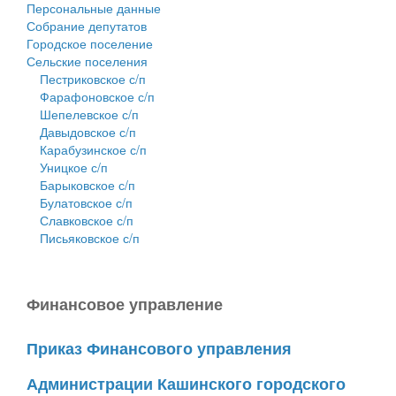
Персональные данные
Собрание депутатов
Городское поселение
Сельские поселения
Пестриковское с/п
Фарафоновское с/п
Шепелевское с/п
Давыдовское с/п
Карабузинское с/п
Уницкое с/п
Барыковское с/п
Булатовское с/п
Славковское с/п
Письяковское с/п
Финансовое управление
Приказ Финансового управления
Администрации Кашинского городского