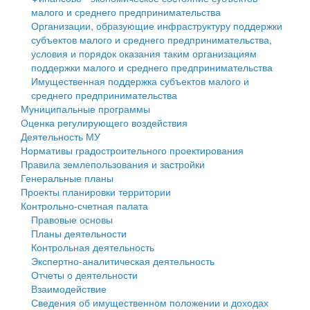
малого и среднего предпринимательства
Персональные данные
Организации, образующие инфраструктуру поддержки
субъектов малого и среднего предпринимательства,
Оценка регулирующего воздействия
условия и порядок оказания таким организациям
поддержки малого и среднего предпринимательства
Деятельность МУ
Имущественная поддержка субъектов малого и
среднего предпринимательства
Нормативы градостроительного проектирования
Муниципальные программы
Оценка регулирующего воздействия
Правила землепользования и застройки
Деятельность МУ
Нормативы градостроительного проектирования
Генеральные планы
Правила землепользования и застройки
Генеральные планы
Проекты планировки территории
Проекты планировки территории
Контрольно-счетная палата
Собрание депутатов
Правовые основы
Планы деятельности
Городское поселение
Контрольная деятельность
Экспертно-аналитическая деятельность
Сельские поселения
Отчеты о деятельности
Взаимодействие
Сведения об имущественном положении и доходах