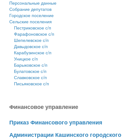
Персональные данные
Собрание депутатов
Городское поселение
Сельские поселения
Пестриковское с/п
Фарафоновское с/п
Шепелевское с/п
Давыдовское с/п
Карабузинское с/п
Уницкое с/п
Барыковское с/п
Булатовское с/п
Славковское с/п
Письяковское с/п
Финансовое управление
Приказ Финансового управления
Администрации Кашинского городского