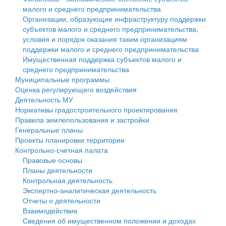
малого и среднего предпринимательства
Персональные данные
Организации, образующие инфраструктуру поддержки
субъектов малого и среднего предпринимательства,
Оценка регулирующего воздействия
условия и порядок оказания таким организациям
поддержки малого и среднего предпринимательства
Деятельность МУ
Имущественная поддержка субъектов малого и
среднего предпринимательства
Нормативы градостроительного проектирования
Муниципальные программы
Оценка регулирующего воздействия
Правила землепользования и застройки
Деятельность МУ
Нормативы градостроительного проектирования
Генеральные планы
Правила землепользования и застройки
Генеральные планы
Проекты планировки территории
Проекты планировки территории
Контрольно-счетная палата
Собрание депутатов
Правовые основы
Планы деятельности
Городское поселение
Контрольная деятельность
Экспертно-аналитическая деятельность
Сельские поселения
Отчеты о деятельности
Взаимодействие
Сведения об имущественном положении и доходах