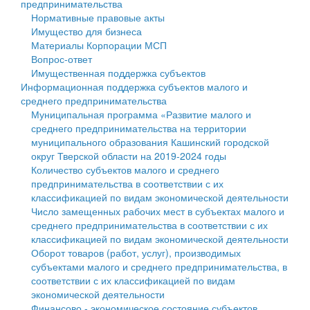
предпринимательства
Нормативные правовые акты
Государственные услуги
Символика
муниципального округа Тверской области
Финансовое управление
Имущество для бизнеса
Материалы Корпорации МСП
Промышленность и АПК
Устав
Администрация Кашинского муниципального округа
Бюджет для граждан
Вопрос-ответ
Имущественная поддержка субъектов
Экономика и бизнес
Гостям округа
Тверской области
Имущество
Информационная поддержка субъектов малого и
среднего предпринимательства
...
Туризм
Управление сельскими территориями
Выявление правообладателей ранее учтенных
Муниципальная программа «Развитие малого и
среднего предпринимательства на территории
Культура
Открытые данные
объектов недвижимости
муниципального образования Кашинский городской
округ Тверской области на 2019-2024 годы
Образование
Работа с обращениями граждан
Имущественная поддержка субъектов малого и
Количество субъектов малого и среднего
предпринимательства в соответствии с их
Здравоохранение
Муниципальный контроль
среднего предпринимательства
классификацией по видам экономической деятельности
Число замещенных рабочих мест в субъектах малого и
Социальная защита
Муниципальные услуги
Информационная поддержка субъектов малого и
среднего предпринимательства в соответствии с их
классификацией по видам экономической деятельности
Фотоальбом
Проекты административных регламентов
среднего предпринимательства
Оборот товаров (работ, услуг), производимых
субъектами малого и среднего предпринимательства, в
Антимонопольный комплаенс
Муниципальные программы
соответствии с их классификацией по видам
экономической деятельности
Противодействие коррупции
Контрольно-счетная палата
Финансово - экономическое состояние субъектов