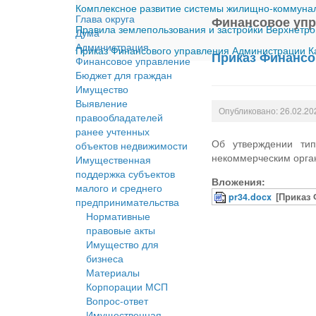
Комплексное развитие системы жилищно-коммуналь
Глава округа
Финансовое уп
Правила землепользования и застройки Верхнетро
Дума
Администрация
Приказ Финансового управления Администрации Ка
Приказ Финансо
Финансовое управление
Бюджет для граждан
Имущество
Выявление
Опубликовано: 26.02.20
правообладателей
ранее учтенных
Об утверждении тип
объектов недвижимости
некоммерческим орга
Имущественная
поддержка субъектов
Вложения:
малого и среднего
pr34.docx
[Приказ 
предпринимательства
Нормативные
правовые акты
Имущество для
бизнеса
Материалы
Корпорации МСП
Вопрос-ответ
Имущественная