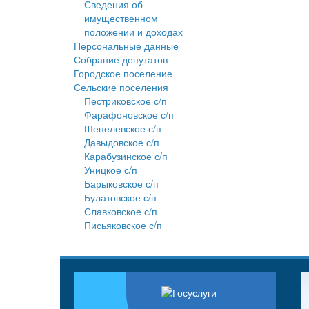
Сведения об
имущественном
положении и доходах
Персональные данные
Собрание депутатов
Городское поселение
Сельские поселения
Пестриковское с/п
Фарафоновское с/п
Шепелевское с/п
Давыдовское с/п
Карабузинское с/п
Уницкое с/п
Барыковское с/п
Булатовское с/п
Славковское с/п
Письяковское с/п