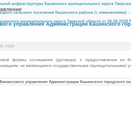
ной инфраструктуры Кашинского муниципального округа Тверской
равление
ицкого сельского поселения Кашинского района (с изменениями)
-
шинского муниципального округа Тверской области от 26.06.2026
вого управления Администрации Кашинского горо
20, 14:20
овой формы соглашения (договора) о предоставлении из бю
низациям, не являющимся государственными (муниципальными) 
Финансового управления Администрации Кашинского городского окру