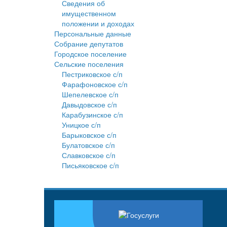
Сведения об
имущественном
положении и доходах
Персональные данные
Собрание депутатов
Городское поселение
Сельские поселения
Пестриковское с/п
Фарафоновское с/п
Шепелевское с/п
Давыдовское с/п
Карабузинское с/п
Уницкое с/п
Барыковское с/п
Булатовское с/п
Славковское с/п
Письяковское с/п