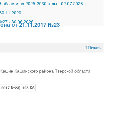
 области на 2025-2030 годы
-
02.07.2026
30.11.2020
 №27
-
30.06.2026
на от 21.11.2017 №23
Печать
 Кашин Кашинского района Тверской области
.2017 №23]
125 Кб