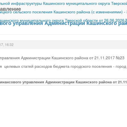
ной инфраструктуры Кашинского муниципального округа Тверской
равление
ицкого сельского поселения Кашинского района (с изменениями)
-
шинского муниципального округа Тверской области от 26.06.2026
вого управления Администрации Кашинского райо
17, 16:32
управления Администрации Кашинского района от 21.11.2017 №23
 целевых статей расходов бюджета городского поселения - город
Финансового управления Администрации Кашинского района от 21.11