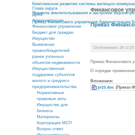
Комплексное развитие системы жилищно-коммуналь
Глава округа
Финансовое уп
Правила землепользования и застройки Верхнетро
Дума
Администрация
Приказ Финансового управления Администрации Ка
Приказ Финансо
Финансовое управление
Бюджет для граждан
Имущество
Выявление
Опубликовано: 28.12.20
правообладателей
ранее учтенных
Приказ Финансового 
объектов недвижимости
Имущественная
О порядке применения
поддержка субъектов
малого и среднего
Вложения:
предпринимательства
pr23.doc
[Приказ 
Нормативные
правовые акты
Имущество для
бизнеса
Материалы
Корпорации МСП
Вопрос-ответ
Имущественная