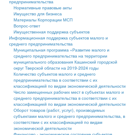
предпринимательства
Нормативные правовые акты
Государственные услуги
Символика
муниципального округа Тверской области
Финансовое управление
Имущество для бизнеса
Материалы Корпорации МСП
Промышленность и АПК
Устав
Администрация Кашинского муниципального округа
Бюджет для граждан
Вопрос-ответ
Имущественная поддержка субъектов
Экономика и бизнес
Гостям округа
Тверской области
Имущество
Информационная поддержка субъектов малого и
среднего предпринимательства
...
Туризм
Управление сельскими территориями
Выявление правообладателей ранее учтенных
Муниципальная программа «Развитие малого и
среднего предпринимательства на территории
Культура
Открытые данные
объектов недвижимости
муниципального образования Кашинский городской
округ Тверской области на 2019-2024 годы
Образование
Работа с обращениями граждан
Имущественная поддержка субъектов малого и
Количество субъектов малого и среднего
предпринимательства в соответствии с их
Здравоохранение
Муниципальный контроль
среднего предпринимательства
классификацией по видам экономической деятельности
Число замещенных рабочих мест в субъектах малого и
Социальная защита
Муниципальные услуги
Информационная поддержка субъектов малого и
среднего предпринимательства в соответствии с их
классификацией по видам экономической деятельности
Фотоальбом
Проекты административных регламентов
среднего предпринимательства
Оборот товаров (работ, услуг), производимых
субъектами малого и среднего предпринимательства, в
Антимонопольный комплаенс
Муниципальные программы
соответствии с их классификацией по видам
экономической деятельности
Противодействие коррупции
Контрольно-счетная палата
Финансово - экономическое состояние субъектов