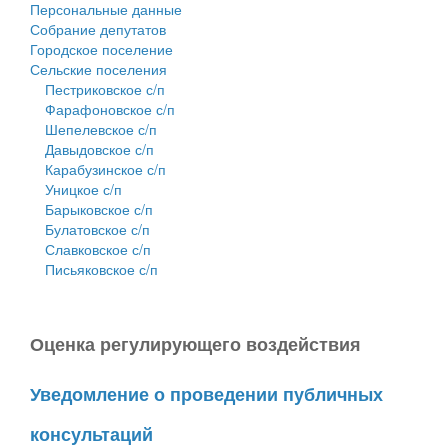
Персональные данные
Собрание депутатов
Городское поселение
Сельские поселения
Пестриковское с/п
Фарафоновское с/п
Шепелевское с/п
Давыдовское с/п
Карабузинское с/п
Уницкое с/п
Барыковское с/п
Булатовское с/п
Славковское с/п
Письяковское с/п
Оценка регулирующего воздействия
Уведомление о проведении публичных
консультаций