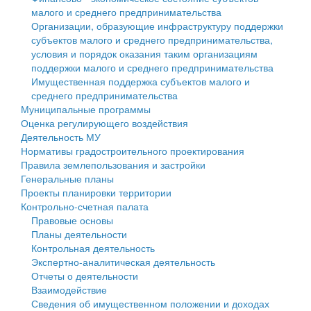
малого и среднего предпринимательства
Персональные данные
Организации, образующие инфраструктуру поддержки
субъектов малого и среднего предпринимательства,
Оценка регулирующего воздействия
условия и порядок оказания таким организациям
поддержки малого и среднего предпринимательства
Деятельность МУ
Имущественная поддержка субъектов малого и
среднего предпринимательства
Нормативы градостроительного проектирования
Муниципальные программы
Оценка регулирующего воздействия
Правила землепользования и застройки
Деятельность МУ
Нормативы градостроительного проектирования
Генеральные планы
Правила землепользования и застройки
Генеральные планы
Проекты планировки территории
Проекты планировки территории
Контрольно-счетная палата
Собрание депутатов
Правовые основы
Планы деятельности
Городское поселение
Контрольная деятельность
Экспертно-аналитическая деятельность
Сельские поселения
Отчеты о деятельности
Взаимодействие
Сведения об имущественном положении и доходах