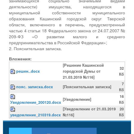
занимающихся социально значимыми видами
деятельности) имущества, находящегося в
муниципальной собственности муниципального
образования Кашинский городской округ Тверской
области, включенного в перечень, предусмотренный
частью 4 статьи 18 Федерального закона от 24.07.2007 №
209-ФЗ «О развитии малого и среднего
предпринимательства в Российской Федерации»;
2. Пояснительная записка.
Вложения:
[Решение Кашинской
32
решен..docx
городской Думы от
Кб
21.03.2019 №116]
7
пояс. записка.docx
[Пояснительная записка]
Кб
16
[Уведомление]
Уведомление_200120.docx
Кб
[Уведомление от 21.03.2019
20
уведомление_210319.docx
№116]
Кб