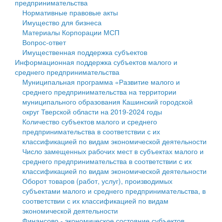
предпринимательства
Нормативные правовые акты
Государственные услуги
Символика
муниципального округа Тверской области
Финансовое управление
Имущество для бизнеса
Материалы Корпорации МСП
Промышленность и АПК
Устав
Администрация Кашинского муниципального округа
Бюджет для граждан
Вопрос-ответ
Имущественная поддержка субъектов
Экономика и бизнес
Гостям округа
Тверской области
Имущество
Информационная поддержка субъектов малого и
среднего предпринимательства
...
Туризм
Управление сельскими территориями
Выявление правообладателей ранее учтенных
Муниципальная программа «Развитие малого и
среднего предпринимательства на территории
Культура
Открытые данные
объектов недвижимости
муниципального образования Кашинский городской
округ Тверской области на 2019-2024 годы
Образование
Работа с обращениями граждан
Имущественная поддержка субъектов малого и
Количество субъектов малого и среднего
предпринимательства в соответствии с их
Здравоохранение
Муниципальный контроль
среднего предпринимательства
классификацией по видам экономической деятельности
Число замещенных рабочих мест в субъектах малого и
Социальная защита
Муниципальные услуги
Информационная поддержка субъектов малого и
среднего предпринимательства в соответствии с их
классификацией по видам экономической деятельности
Фотоальбом
Проекты административных регламентов
среднего предпринимательства
Оборот товаров (работ, услуг), производимых
субъектами малого и среднего предпринимательства, в
Антимонопольный комплаенс
Муниципальные программы
соответствии с их классификацией по видам
экономической деятельности
Противодействие коррупции
Контрольно-счетная палата
Финансово - экономическое состояние субъектов