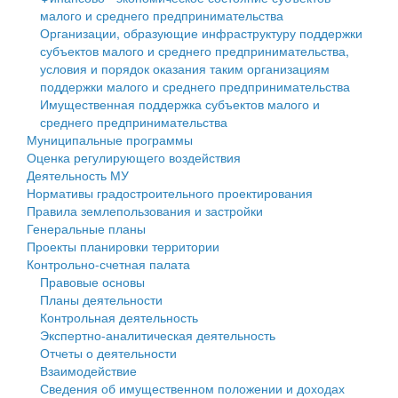
малого и среднего предпринимательства
Персональные данные
Организации, образующие инфраструктуру поддержки
субъектов малого и среднего предпринимательства,
Оценка регулирующего воздействия
условия и порядок оказания таким организациям
поддержки малого и среднего предпринимательства
Деятельность МУ
Имущественная поддержка субъектов малого и
среднего предпринимательства
Нормативы градостроительного проектирования
Муниципальные программы
Оценка регулирующего воздействия
Правила землепользования и застройки
Деятельность МУ
Нормативы градостроительного проектирования
Генеральные планы
Правила землепользования и застройки
Генеральные планы
Проекты планировки территории
Проекты планировки территории
Контрольно-счетная палата
Собрание депутатов
Правовые основы
Планы деятельности
Городское поселение
Контрольная деятельность
Экспертно-аналитическая деятельность
Сельские поселения
Отчеты о деятельности
Взаимодействие
Сведения об имущественном положении и доходах