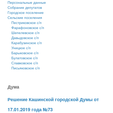
Персональные данные
Собрание депутатов
Городское поселение
Сельские поселения
Пестриковское с/п
Фарафоновское с/п
Шепелевское с/п
Давыдовское с/п
Карабузинское с/п
Уницкое с/п
Барыковское с/п
Булатовское с/п
Славковское с/п
Письяковское с/п
Дума
Решение Кашинской городской Думы от
17.01.2019 года №73