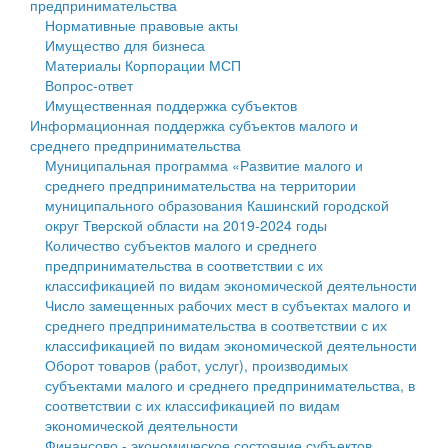
предпринимательства
Нормативные правовые акты
Государственные услуги
Символика
муниципального округа Тверской области
Финансовое управление
Имущество для бизнеса
Материалы Корпорации МСП
Промышленность и АПК
Устав
Администрация Кашинского муниципального округа
Бюджет для граждан
Вопрос-ответ
Имущественная поддержка субъектов
Экономика и бизнес
Гостям округа
Тверской области
Имущество
Информационная поддержка субъектов малого и
среднего предпринимательства
...
Туризм
Управление сельскими территориями
Выявление правообладателей ранее учтенных
Муниципальная программа «Развитие малого и
среднего предпринимательства на территории
Культура
Открытые данные
объектов недвижимости
муниципального образования Кашинский городской
округ Тверской области на 2019-2024 годы
Образование
Работа с обращениями граждан
Имущественная поддержка субъектов малого и
Количество субъектов малого и среднего
предпринимательства в соответствии с их
Здравоохранение
Муниципальный контроль
среднего предпринимательства
классификацией по видам экономической деятельности
Число замещенных рабочих мест в субъектах малого и
Социальная защита
Муниципальные услуги
Информационная поддержка субъектов малого и
среднего предпринимательства в соответствии с их
классификацией по видам экономической деятельности
Фотоальбом
Проекты административных регламентов
среднего предпринимательства
Оборот товаров (работ, услуг), производимых
субъектами малого и среднего предпринимательства, в
Антимонопольный комплаенс
Муниципальные программы
соответствии с их классификацией по видам
экономической деятельности
Противодействие коррупции
Контрольно-счетная палата
Финансово - экономическое состояние субъектов