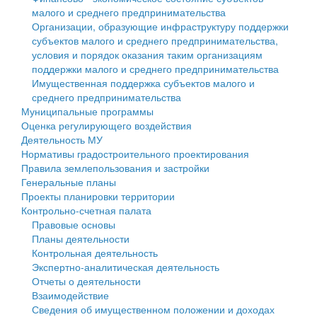
малого и среднего предпринимательства
Персональные данные
Организации, образующие инфраструктуру поддержки
субъектов малого и среднего предпринимательства,
Оценка регулирующего воздействия
условия и порядок оказания таким организациям
поддержки малого и среднего предпринимательства
Деятельность МУ
Имущественная поддержка субъектов малого и
среднего предпринимательства
Нормативы градостроительного проектирования
Муниципальные программы
Оценка регулирующего воздействия
Правила землепользования и застройки
Деятельность МУ
Нормативы градостроительного проектирования
Генеральные планы
Правила землепользования и застройки
Генеральные планы
Проекты планировки территории
Проекты планировки территории
Контрольно-счетная палата
Собрание депутатов
Правовые основы
Планы деятельности
Городское поселение
Контрольная деятельность
Экспертно-аналитическая деятельность
Сельские поселения
Отчеты о деятельности
Взаимодействие
Сведения об имущественном положении и доходах