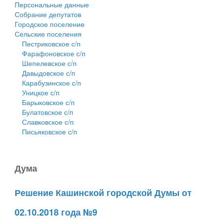
Персональные данные
Собрание депутатов
Городское поселение
Сельские поселения
Пестриковское с/п
Фарафоновское с/п
Шепелевское с/п
Давыдовское с/п
Карабузинское с/п
Уницкое с/п
Барыковское с/п
Булатовское с/п
Славковское с/п
Письяковское с/п
Дума
Решение Кашинской городской Думы от
02.10.2018 года №9