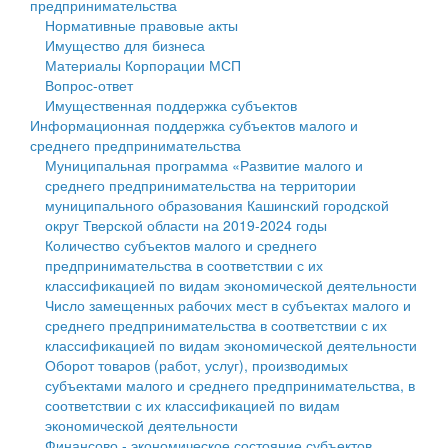
предпринимательства
Нормативные правовые акты
Государственные услуги
Символика
муниципального округа Тверской области
Финансовое управление
Имущество для бизнеса
Материалы Корпорации МСП
Промышленность и АПК
Устав
Администрация Кашинского муниципального округа
Бюджет для граждан
Вопрос-ответ
Имущественная поддержка субъектов
Экономика и бизнес
Гостям округа
Тверской области
Имущество
Информационная поддержка субъектов малого и
среднего предпринимательства
...
Туризм
Управление сельскими территориями
Выявление правообладателей ранее учтенных
Муниципальная программа «Развитие малого и
среднего предпринимательства на территории
Культура
Открытые данные
объектов недвижимости
муниципального образования Кашинский городской
округ Тверской области на 2019-2024 годы
Образование
Работа с обращениями граждан
Имущественная поддержка субъектов малого и
Количество субъектов малого и среднего
предпринимательства в соответствии с их
Здравоохранение
Муниципальный контроль
среднего предпринимательства
классификацией по видам экономической деятельности
Число замещенных рабочих мест в субъектах малого и
Социальная защита
Муниципальные услуги
Информационная поддержка субъектов малого и
среднего предпринимательства в соответствии с их
классификацией по видам экономической деятельности
Фотоальбом
Проекты административных регламентов
среднего предпринимательства
Оборот товаров (работ, услуг), производимых
субъектами малого и среднего предпринимательства, в
Антимонопольный комплаенс
Муниципальные программы
соответствии с их классификацией по видам
экономической деятельности
Противодействие коррупции
Контрольно-счетная палата
Финансово - экономическое состояние субъектов