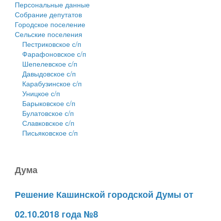
Персональные данные
Собрание депутатов
Городское поселение
Сельские поселения
Пестриковское с/п
Фарафоновское с/п
Шепелевское с/п
Давыдовское с/п
Карабузинское с/п
Уницкое с/п
Барыковское с/п
Булатовское с/п
Славковское с/п
Письяковское с/п
Дума
Решение Кашинской городской Думы от
02.10.2018 года №8