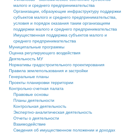
малого и среднего предпринимательства
Персональные данные
Организации, образующие инфраструктуру поддержки
субъектов малого и среднего предпринимательства,
Оценка регулирующего воздействия
условия и порядок оказания таким организациям
поддержки малого и среднего предпринимательства
Деятельность МУ
Имущественная поддержка субъектов малого и
среднего предпринимательства
Нормативы градостроительного проектирования
Муниципальные программы
Оценка регулирующего воздействия
Правила землепользования и застройки
Деятельность МУ
Нормативы градостроительного проектирования
Генеральные планы
Правила землепользования и застройки
Генеральные планы
Проекты планировки территории
Проекты планировки территории
Контрольно-счетная палата
Собрание депутатов
Правовые основы
Планы деятельности
Городское поселение
Контрольная деятельность
Экспертно-аналитическая деятельность
Сельские поселения
Отчеты о деятельности
Взаимодействие
Сведения об имущественном положении и доходах