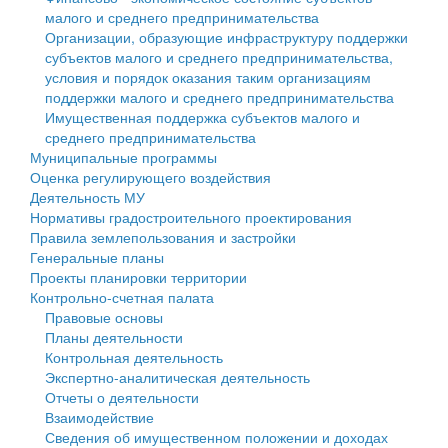
малого и среднего предпринимательства
Персональные данные
Организации, образующие инфраструктуру поддержки
субъектов малого и среднего предпринимательства,
Оценка регулирующего воздействия
условия и порядок оказания таким организациям
поддержки малого и среднего предпринимательства
Деятельность МУ
Имущественная поддержка субъектов малого и
среднего предпринимательства
Нормативы градостроительного проектирования
Муниципальные программы
Оценка регулирующего воздействия
Правила землепользования и застройки
Деятельность МУ
Нормативы градостроительного проектирования
Генеральные планы
Правила землепользования и застройки
Генеральные планы
Проекты планировки территории
Проекты планировки территории
Контрольно-счетная палата
Собрание депутатов
Правовые основы
Планы деятельности
Городское поселение
Контрольная деятельность
Экспертно-аналитическая деятельность
Сельские поселения
Отчеты о деятельности
Взаимодействие
Сведения об имущественном положении и доходах