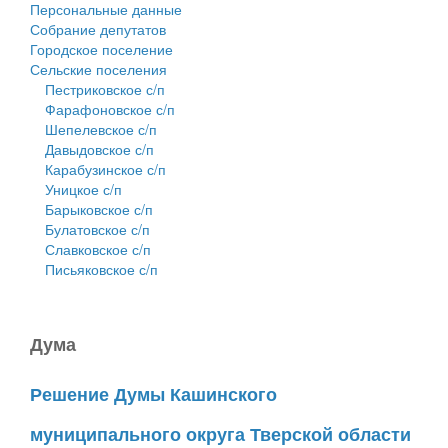
Персональные данные
Собрание депутатов
Городское поселение
Сельские поселения
Пестриковское с/п
Фарафоновское с/п
Шепелевское с/п
Давыдовское с/п
Карабузинское с/п
Уницкое с/п
Барыковское с/п
Булатовское с/п
Славковское с/п
Письяковское с/п
Дума
Решение Думы Кашинского
муниципального округа Тверской области