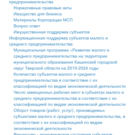
предпринимательства
Нормативные правовые акты
Государственные услуги
Символика
муниципального округа Тверской области
Финансовое управление
Имущество для бизнеса
Материалы Корпорации МСП
Промышленность и АПК
Устав
Администрация Кашинского муниципального округа
Бюджет для граждан
Вопрос-ответ
Имущественная поддержка субъектов
Экономика и бизнес
Гостям округа
Тверской области
Имущество
Информационная поддержка субъектов малого и
среднего предпринимательства
...
Туризм
Управление сельскими территориями
Выявление правообладателей ранее учтенных
Муниципальная программа «Развитие малого и
среднего предпринимательства на территории
Культура
Открытые данные
объектов недвижимости
муниципального образования Кашинский городской
округ Тверской области на 2019-2024 годы
Образование
Работа с обращениями граждан
Имущественная поддержка субъектов малого и
Количество субъектов малого и среднего
предпринимательства в соответствии с их
Здравоохранение
Муниципальный контроль
среднего предпринимательства
классификацией по видам экономической деятельности
Число замещенных рабочих мест в субъектах малого и
Социальная защита
Муниципальные услуги
Информационная поддержка субъектов малого и
среднего предпринимательства в соответствии с их
классификацией по видам экономической деятельности
Фотоальбом
Проекты административных регламентов
среднего предпринимательства
Оборот товаров (работ, услуг), производимых
субъектами малого и среднего предпринимательства, в
Антимонопольный комплаенс
Муниципальные программы
соответствии с их классификацией по видам
экономической деятельности
Противодействие коррупции
Контрольно-счетная палата
Финансово - экономическое состояние субъектов