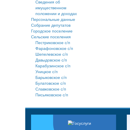
Сведения об
имущественном
положении и доходах
Персональные данные
Собрание депутатов
Городское поселение
Сельские поселения
Пестриковское с/п
Фарафоновское с/п
Шепелевское с/п
Давыдовское с/п
Карабузинское с/п
Уницкое с/п
Барыковское с/п
Булатовское с/п
Славковское с/п
Письяковское с/п