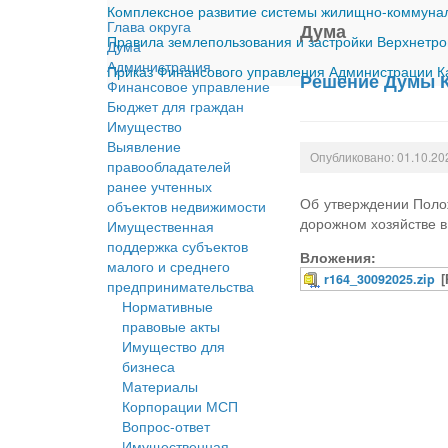
Комплексное развитие системы жилищно-коммуналь
Глава округа
Дума
Правила землепользования и застройки Верхнетро
Дума
Администрация
Приказ Финансового управления Администрации Ка
Решение Думы К
Финансовое управление
Бюджет для граждан
Имущество
Выявление
Опубликовано: 01.10.20
правообладателей
ранее учтенных
Об утверждении Поло
объектов недвижимости
дорожном хозяйстве в
Имущественная
поддержка субъектов
Вложения:
малого и среднего
r164_30092025.zip
предпринимательства
Нормативные
правовые акты
Имущество для
бизнеса
Материалы
Корпорации МСП
Вопрос-ответ
Имущественная