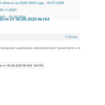
 области на 2025-2030 годы
-
02.07.2026
30.11.2020
 №27
-
30.06.2026
сти от 30.09.2025 №164
Печать
ородском наземном электрическом транспорте и в
 от 30.09.2025 №164]
104 Кб