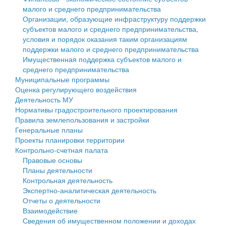
малого и среднего предпринимательства
Персональные данные
Организации, образующие инфраструктуру поддержки
субъектов малого и среднего предпринимательства,
Оценка регулирующего воздействия
условия и порядок оказания таким организациям
поддержки малого и среднего предпринимательства
Деятельность МУ
Имущественная поддержка субъектов малого и
среднего предпринимательства
Нормативы градостроительного проектирования
Муниципальные программы
Оценка регулирующего воздействия
Правила землепользования и застройки
Деятельность МУ
Нормативы градостроительного проектирования
Генеральные планы
Правила землепользования и застройки
Генеральные планы
Проекты планировки территории
Проекты планировки территории
Контрольно-счетная палата
Собрание депутатов
Правовые основы
Планы деятельности
Городское поселение
Контрольная деятельность
Экспертно-аналитическая деятельность
Сельские поселения
Отчеты о деятельности
Взаимодействие
Сведения об имущественном положении и доходах