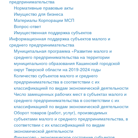
предпринимательства
Нормативные правовые акты
Государственные услуги
Символика
муниципального округа Тверской области
Финансовое управление
Имущество для бизнеса
Материалы Корпорации МСП
Промышленность и АПК
Устав
Администрация Кашинского муниципального округа
Бюджет для граждан
Вопрос-ответ
Имущественная поддержка субъектов
Экономика и бизнес
Гостям округа
Тверской области
Имущество
Информационная поддержка субъектов малого и
среднего предпринимательства
...
Туризм
Управление сельскими территориями
Выявление правообладателей ранее учтенных
Муниципальная программа «Развитие малого и
среднего предпринимательства на территории
Культура
Открытые данные
объектов недвижимости
муниципального образования Кашинский городской
округ Тверской области на 2019-2024 годы
Образование
Работа с обращениями граждан
Имущественная поддержка субъектов малого и
Количество субъектов малого и среднего
предпринимательства в соответствии с их
Здравоохранение
Муниципальный контроль
среднего предпринимательства
классификацией по видам экономической деятельности
Число замещенных рабочих мест в субъектах малого и
Социальная защита
Муниципальные услуги
Информационная поддержка субъектов малого и
среднего предпринимательства в соответствии с их
классификацией по видам экономической деятельности
Фотоальбом
Проекты административных регламентов
среднего предпринимательства
Оборот товаров (работ, услуг), производимых
субъектами малого и среднего предпринимательства, в
Антимонопольный комплаенс
Муниципальные программы
соответствии с их классификацией по видам
экономической деятельности
Противодействие коррупции
Контрольно-счетная палата
Финансово - экономическое состояние субъектов