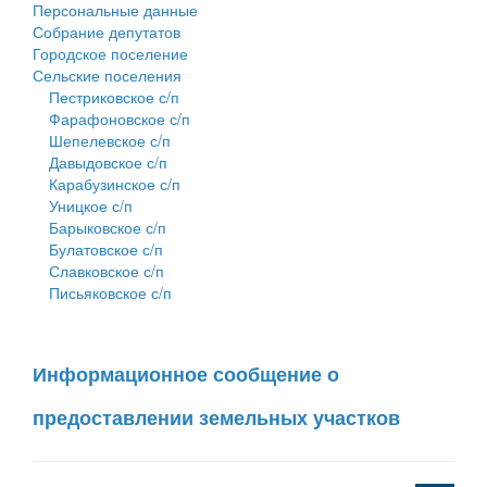
Персональные данные
Собрание депутатов
Городское поселение
Сельские поселения
Пестриковское с/п
Фарафоновское с/п
Шепелевское с/п
Давыдовское с/п
Карабузинское с/п
Уницкое с/п
Барыковское с/п
Булатовское с/п
Славковское с/п
Письяковское с/п
Информационное сообщение о
предоставлении земельных участков