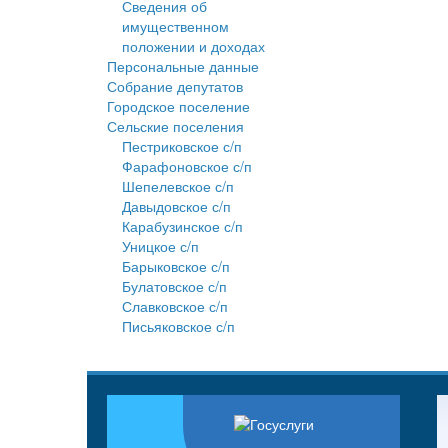
Сведения об
имущественном
положении и доходах
Персональные данные
Собрание депутатов
Городское поселение
Сельские поселения
Пестриковское с/п
Фарафоновское с/п
Шепелевское с/п
Давыдовское с/п
Карабузинское с/п
Уницкое с/п
Барыковское с/п
Булатовское с/п
Славковское с/п
Письяковское с/п