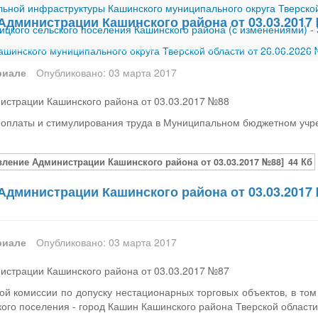
ной инфраструктуры Кашинского муниципального округа Тверской
Администрации Кашинского района от 03.03.2017
ицкого сельского поселения Кашинского района (с изменениями)
-
шинского муниципального округа Тверской области от 26.06.2026
риале
Опубликовано: 03 марта 2017
истрации Кашинского района от 03.03.2017 №88
 оплаты и стимулирования труда в Муниципальном бюджетном учр
вление Администрации Кашинского района от 03.03.2017 №88]
44 Кб
Администрации Кашинского района от 03.03.2017
риале
Опубликовано: 03 марта 2017
истрации Кашинского района от 03.03.2017 №87
й комиссии по допуску нестационарных торговых объектов, в том 
кого поселения - город Кашин Кашинского района Тверской области