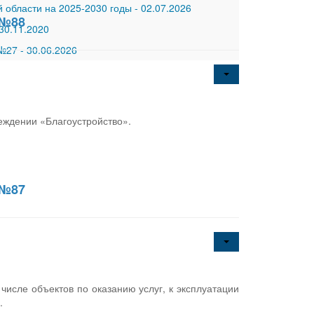
 области на 2025-2030 годы
-
02.07.2026
 №88
30.11.2020
 №27
-
30.06.2026
еждении «Благоустройство».
 №87
числе объектов по оказанию услуг, к эксплуатации
.