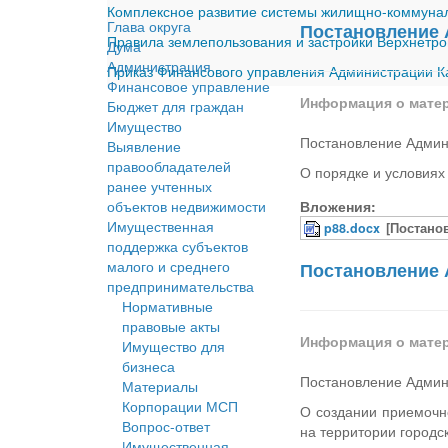
Комплексное развитие системы жилищно-коммуналь
Глава округа
Постановление 
Правила землепользования и застройки Верхнетро
Дума
Администрация
Приказ Финансового управления Администрации Ка
Финансовое управление
Информация о мате
Бюджет для граждан
Имущество
Постановление Админ
Выявление
правообладателей
О порядке и условиях
ранее учтенных
объектов недвижимости
Вложения:
Имущественная
p88.docx
[Постано
поддержка субъектов
малого и среднего
Постановление 
предпринимательства
Нормативные
правовые акты
Информация о мате
Имущество для
бизнеса
Постановление Админ
Материалы
Корпорации МСП
О создании приемочно
Вопрос-ответ
на территории городс
Имущественная