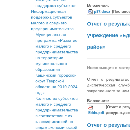
Вложения:
поддержка субъектов
Информационная
p87.docx
[Постано
поддержка субъектов
малого и среднего
Отчет о резуль
предпринимательства
Муниципальная
учреждение «Ед
программа «Развитие
малого и среднего
район»
предпринимательства
на территории
муниципального
Информация о мате
образования
Кашинский городской
Отчет о результата
округ Тверской
диспетчерская служ
области на 2019-2024
закрепленного за ним
годы
Количество субъектов
Вложения:
малого и среднего
[Отчет о ре
предпринимательства
Edds.pdf
дежурно-дис
в соответствии с их
классификацией по
Отчет о резуль
видам экономической