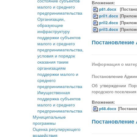
состояние субъектов
Вложения:
малого и среднего
p81.docx
[Постан
предпринимательства
pril1.docx
[Прилож
Организации,
pril2.docx
[Прилож
образующие
pril3.docx
[Прилож
инфраструктуру
поддержки субъектов
Постановление 
малого и среднего
предпринимательства,
условия и порядок
оказания таким
Информация о мате
организациям
поддержки малого и
Постановление Админ
среднего
Об утверждении Поря
предпринимательства
городского поселения
Имущественная
поддержка субъектов
Вложения:
малого и среднего
p68.docx
[Постано
предпринимательства
Муниципальные
Постановление 
программы
Оценка регулирующего
воздействия