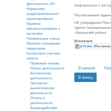
Деятельность МУ
Информация о мате
Нормативы
градостроительного
Постановление Админ
проектирования
Об утверждении Реес
Правила
одного муниципально
землепользования и
«Кашинский район»
застройки
Генеральные планы
Вложения:
Проекты планировки
p74.doc
[Постанов
территории
Контрольно-счетная
палата
Правовые основы
В начало
На
Планы деятельности
Контрольная
В конец
деятельность
Экспертно-
аналитическая
деятельность
Отчеты о
деятельности
Взаимодействие