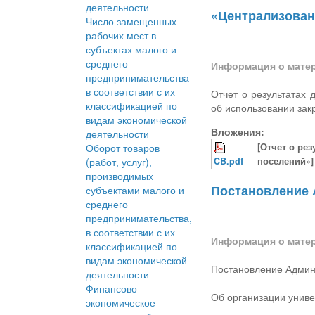
деятельности
«Централизован
Число замещенных
рабочих мест в
субъектах малого и
среднего
Информация о мате
предпринимательства
в соответствии с их
Отчет о результатах
классификацией по
об использовании зак
видам экономической
Вложения:
деятельности
Оборот товаров
[Отчет о ре
(работ, услуг),
CB.pdf
поселений»]
производимых
Постановление 
субъектами малого и
среднего
предпринимательства,
в соответствии с их
Информация о мате
классификацией по
видам экономической
Постановление Админ
деятельности
Финансово -
Об организации унив
экономическое