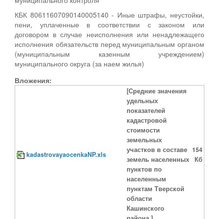
КБК 80611607090140005140 - Иные штрафы, неустойки,
пени, уплаченные в соответствии с законом или
договором в случае неисполнения или ненадлежащего
исполнения обязательств перед муниципальным органом
(муниципальным казенным учреждением)
муниципального округа (за наем жилья)
Вложения:
[Средние значения
удельных
показателей
кадастровой
стоимости
земельных
участков в составе
154
kadastrovayaocenkaNP.xls
земель населенных
Кб
пунктов по
населенным
пунктам Тверской
области
Кашинского
района.]