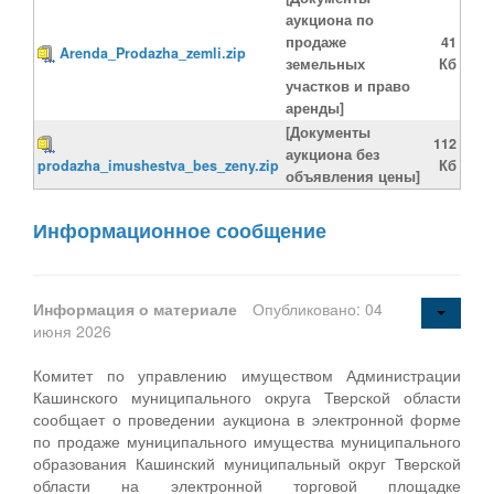
аукциона по
продаже
41
Arenda_Prodazha_zemli.zip
земельных
Кб
участков и право
аренды]
[Документы
112
аукциона без
prodazha_imushestva_bes_zeny.zip
Кб
объявления цены]
Информационное сообщение
Информация о материале
Опубликовано: 04
июня 2026
Комитет по управлению имуществом Администрации
Кашинского муниципального округа Тверской области
сообщает о проведении аукциона в электронной форме
по продаже муниципального имущества муниципального
образования Кашинский муниципальный округ Тверской
области на электронной торговой площадке