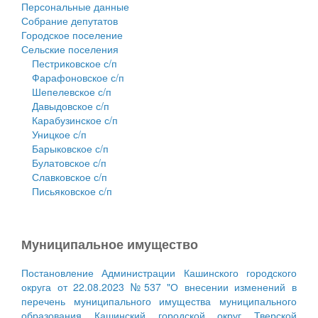
Персональные данные
Собрание депутатов
Городское поселение
Сельские поселения
Пестриковское с/п
Фарафоновское с/п
Шепелевское с/п
Давыдовское с/п
Карабузинское с/п
Уницкое с/п
Барыковское с/п
Булатовское с/п
Славковское с/п
Письяковское с/п
Муниципальное имущество
Постановление Администрации Кашинского городского
округа от 22.08.2023 №537 "О внесении изменений в
перечень муниципального имущества муниципального
образования Кашинский городской округ Тверской