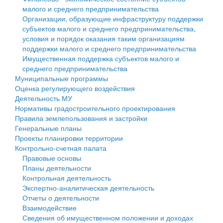
малого и среднего предпринимательства
Персональные данные
Организации, образующие инфраструктуру поддержки
субъектов малого и среднего предпринимательства,
Оценка регулирующего воздействия
условия и порядок оказания таким организациям
поддержки малого и среднего предпринимательства
Деятельность МУ
Имущественная поддержка субъектов малого и
среднего предпринимательства
Нормативы градостроительного проектирования
Муниципальные программы
Оценка регулирующего воздействия
Правила землепользования и застройки
Деятельность МУ
Нормативы градостроительного проектирования
Генеральные планы
Правила землепользования и застройки
Генеральные планы
Проекты планировки территории
Проекты планировки территории
Контрольно-счетная палата
Собрание депутатов
Правовые основы
Планы деятельности
Городское поселение
Контрольная деятельность
Экспертно-аналитическая деятельность
Сельские поселения
Отчеты о деятельности
Взаимодействие
Сведения об имущественном положении и доходах