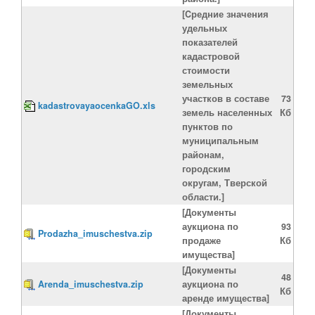
[Cредние значения
удельных
показателей
кадастровой
стоимости
земельных
участков в составе
73
kadastrovayaocenkaGO.xls
земель населенных
Кб
пунктов по
муниципальным
районам,
городским
округам, Тверской
области.]
[Документы
аукциона по
93
Prodazha_imuschestva.zip
продаже
Кб
имущества]
[Документы
48
Arenda_imuschestva.zip
аукциона по
Кб
аренде имущества]
[Документы