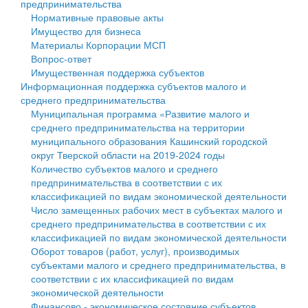
предпринимательства
Нормативные правовые акты
Государственные услуги
Символика
муниципального округа Тверской области
Финансовое управление
Имущество для бизнеса
Материалы Корпорации МСП
Промышленность и АПК
Устав
Администрация Кашинского муниципального округа
Бюджет для граждан
Вопрос-ответ
Имущественная поддержка субъектов
Экономика и бизнес
Гостям округа
Тверской области
Имущество
Информационная поддержка субъектов малого и
среднего предпринимательства
...
Туризм
Управление сельскими территориями
Выявление правообладателей ранее учтенных
Муниципальная программа «Развитие малого и
среднего предпринимательства на территории
Культура
Открытые данные
объектов недвижимости
муниципального образования Кашинский городской
округ Тверской области на 2019-2024 годы
Образование
Работа с обращениями граждан
Имущественная поддержка субъектов малого и
Количество субъектов малого и среднего
предпринимательства в соответствии с их
Здравоохранение
Муниципальный контроль
среднего предпринимательства
классификацией по видам экономической деятельности
Число замещенных рабочих мест в субъектах малого и
Социальная защита
Муниципальные услуги
Информационная поддержка субъектов малого и
среднего предпринимательства в соответствии с их
классификацией по видам экономической деятельности
Фотоальбом
Проекты административных регламентов
среднего предпринимательства
Оборот товаров (работ, услуг), производимых
субъектами малого и среднего предпринимательства, в
Антимонопольный комплаенс
Муниципальные программы
соответствии с их классификацией по видам
экономической деятельности
Противодействие коррупции
Контрольно-счетная палата
Финансово - экономическое состояние субъектов