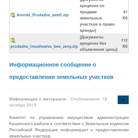
аукциона по
продаже
41
Arenda_Prodazha_zemli.zip
земельных
Кб
участков и право
аренды]
[Документы
112
аукциона без
prodazha_imushestva_bes_zeny.zip
Кб
объявления цены]
Информационное сообщение о
предоставлении земельных участков
Информация о материале
Опубликовано: 19
октября 2018
Комитет по управлению имуществом администрации
Кашинского района в соответствии с Земельным кодексом
Российской Федерации информирует о предоставлении
земельных участков: