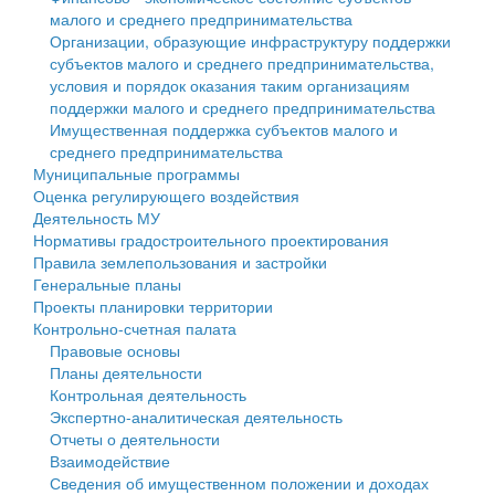
малого и среднего предпринимательства
Персональные данные
Организации, образующие инфраструктуру поддержки
субъектов малого и среднего предпринимательства,
Оценка регулирующего воздействия
условия и порядок оказания таким организациям
поддержки малого и среднего предпринимательства
Деятельность МУ
Имущественная поддержка субъектов малого и
среднего предпринимательства
Нормативы градостроительного проектирования
Муниципальные программы
Оценка регулирующего воздействия
Правила землепользования и застройки
Деятельность МУ
Нормативы градостроительного проектирования
Генеральные планы
Правила землепользования и застройки
Генеральные планы
Проекты планировки территории
Проекты планировки территории
Контрольно-счетная палата
Собрание депутатов
Правовые основы
Планы деятельности
Городское поселение
Контрольная деятельность
Экспертно-аналитическая деятельность
Сельские поселения
Отчеты о деятельности
Взаимодействие
Сведения об имущественном положении и доходах