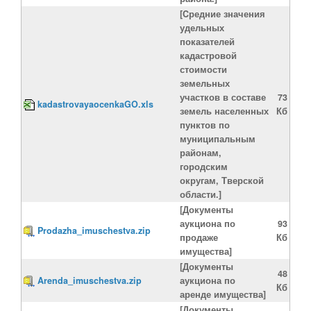
[Cредние значения
удельных
показателей
кадастровой
стоимости
земельных
участков в составе
73
kadastrovayaocenkaGO.xls
земель населенных
Кб
пунктов по
муниципальным
районам,
городским
округам, Тверской
области.]
[Документы
аукциона по
93
Prodazha_imuschestva.zip
продаже
Кб
имущества]
[Документы
48
Arenda_imuschestva.zip
аукциона по
Кб
аренде имущества]
[Документы