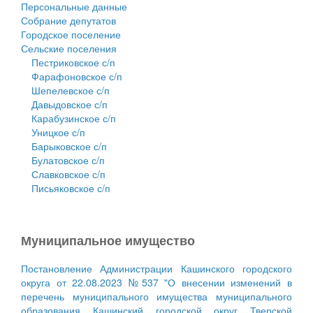
Персональные данные
Собрание депутатов
Городское поселение
Сельские поселения
Пестриковское с/п
Фарафоновское с/п
Шепелевское с/п
Давыдовское с/п
Карабузинское с/п
Уницкое с/п
Барыковское с/п
Булатовское с/п
Славковское с/п
Письяковское с/п
Муниципальное имущество
Постановление Администрации Кашинского городского
округа от 22.08.2023 №537 "О внесении изменений в
перечень муниципального имущества муниципального
образования Кашинский городской округ Тверской