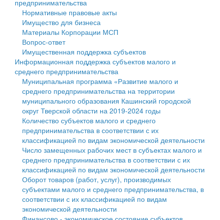
предпринимательства
Нормативные правовые акты
Государственные услуги
Символика
муниципального округа Тверской области
Финансовое управление
Имущество для бизнеса
Материалы Корпорации МСП
Промышленность и АПК
Устав
Администрация Кашинского муниципального округа
Бюджет для граждан
Вопрос-ответ
Имущественная поддержка субъектов
Экономика и бизнес
Гостям округа
Тверской области
Имущество
Информационная поддержка субъектов малого и
среднего предпринимательства
...
Туризм
Управление сельскими территориями
Выявление правообладателей ранее учтенных
Муниципальная программа «Развитие малого и
среднего предпринимательства на территории
Культура
Открытые данные
объектов недвижимости
муниципального образования Кашинский городской
округ Тверской области на 2019-2024 годы
Образование
Работа с обращениями граждан
Имущественная поддержка субъектов малого и
Количество субъектов малого и среднего
предпринимательства в соответствии с их
Здравоохранение
Муниципальный контроль
среднего предпринимательства
классификацией по видам экономической деятельности
Число замещенных рабочих мест в субъектах малого и
Социальная защита
Муниципальные услуги
Информационная поддержка субъектов малого и
среднего предпринимательства в соответствии с их
классификацией по видам экономической деятельности
Фотоальбом
Проекты административных регламентов
среднего предпринимательства
Оборот товаров (работ, услуг), производимых
субъектами малого и среднего предпринимательства, в
Антимонопольный комплаенс
Муниципальные программы
соответствии с их классификацией по видам
экономической деятельности
Противодействие коррупции
Контрольно-счетная палата
Финансово - экономическое состояние субъектов