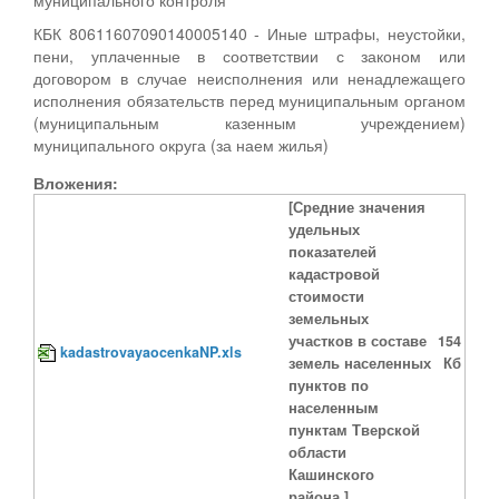
КБК 80611607090140005140 - Иные штрафы, неустойки,
пени, уплаченные в соответствии с законом или
договором в случае неисполнения или ненадлежащего
исполнения обязательств перед муниципальным органом
(муниципальным казенным учреждением)
муниципального округа (за наем жилья)
Вложения:
[Средние значения
удельных
показателей
кадастровой
стоимости
земельных
участков в составе
154
kadastrovayaocenkaNP.xls
земель населенных
Кб
пунктов по
населенным
пунктам Тверской
области
Кашинского
района.]