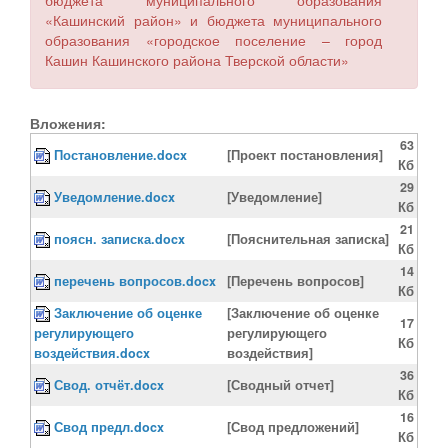
«Кашинский район» и бюджета муниципального
образования «городское поселение – город
Кашин Кашинского района Тверской области»
Вложения:
63
Постановление.docx
[Проект постановления]
Кб
29
Уведомление.docx
[Уведомление]
Кб
21
поясн. записка.docx
[Пояснительная записка]
Кб
14
перечень вопросов.docx
[Перечень вопросов]
Кб
Заключение об оценке
[Заключение об оценке
17
регулирующего
регулирующего
Кб
воздействия.docx
воздействия]
36
Свод. отчёт.docx
[Сводный отчет]
Кб
16
Свод предл.docx
[Свод предложений]
Кб