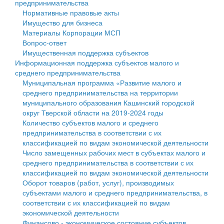
предпринимательства
Нормативные правовые акты
Государственные услуги
Символика
муниципального округа Тверской области
Финансовое управление
Имущество для бизнеса
Материалы Корпорации МСП
Промышленность и АПК
Устав
Администрация Кашинского муниципального округа
Бюджет для граждан
Вопрос-ответ
Имущественная поддержка субъектов
Экономика и бизнес
Гостям округа
Тверской области
Имущество
Информационная поддержка субъектов малого и
среднего предпринимательства
...
Туризм
Управление сельскими территориями
Выявление правообладателей ранее учтенных
Муниципальная программа «Развитие малого и
среднего предпринимательства на территории
Культура
Открытые данные
объектов недвижимости
муниципального образования Кашинский городской
округ Тверской области на 2019-2024 годы
Образование
Работа с обращениями граждан
Имущественная поддержка субъектов малого и
Количество субъектов малого и среднего
предпринимательства в соответствии с их
Здравоохранение
Муниципальный контроль
среднего предпринимательства
классификацией по видам экономической деятельности
Число замещенных рабочих мест в субъектах малого и
Социальная защита
Муниципальные услуги
Информационная поддержка субъектов малого и
среднего предпринимательства в соответствии с их
классификацией по видам экономической деятельности
Фотоальбом
Проекты административных регламентов
среднего предпринимательства
Оборот товаров (работ, услуг), производимых
субъектами малого и среднего предпринимательства, в
Антимонопольный комплаенс
Муниципальные программы
соответствии с их классификацией по видам
экономической деятельности
Противодействие коррупции
Контрольно-счетная палата
Финансово - экономическое состояние субъектов