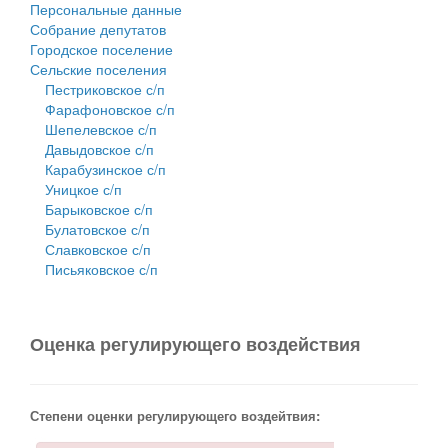
Персональные данные
Собрание депутатов
Городское поселение
Сельские поселения
Пестриковское с/п
Фарафоновское с/п
Шепелевское с/п
Давыдовское с/п
Карабузинское с/п
Уницкое с/п
Барыковское с/п
Булатовское с/п
Славковское с/п
Письяковское с/п
Оценка регулирующего воздействия
Степени оценки регулирующего воздейтвия: