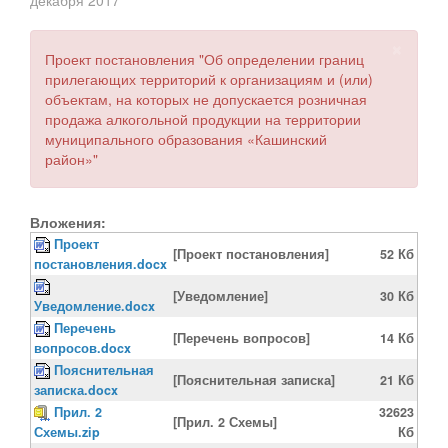
×
Проект постановления "Об определении границ
прилегающих территорий к организациям и (или)
объектам, на которых не допускается розничная
продажа алкогольной продукции на территории
муниципального образования «Кашинский
район»"
Вложения:
Проект
[Проект постановления]
52 Кб
постановления.docx
[Уведомление]
30 Кб
Уведомление.docx
Перечень
[Перечень вопросов]
14 Кб
вопросов.docx
Пояснительная
[Пояснительная записка]
21 Кб
записка.docx
Прил. 2
32623
[Прил. 2 Схемы]
Схемы.zip
Кб