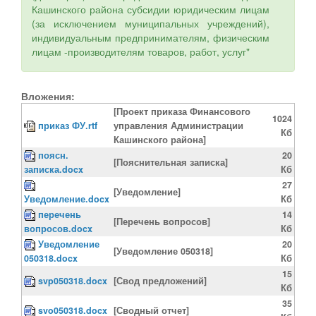
Кашинского района субсидии юридическим лицам
(за исключением муниципальных учреждений),
индивидуальным предпринимателям, физическим
лицам -производителям товаров, работ, услуг"
Вложения:
[Проект приказа Финансового
1024
приказ ФУ.rtf
управления Администрации
Кб
Кашинского района]
поясн.
20
[Пояснительная записка]
записка.docx
Кб
27
[Уведомление]
Уведомление.docx
Кб
перечень
14
[Перечень вопросов]
вопросов.docx
Кб
Уведомление
20
[Уведомление 050318]
050318.docx
Кб
15
svp050318.docx
[Свод предложений]
Кб
35
svo050318.docx
[Сводный отчет]