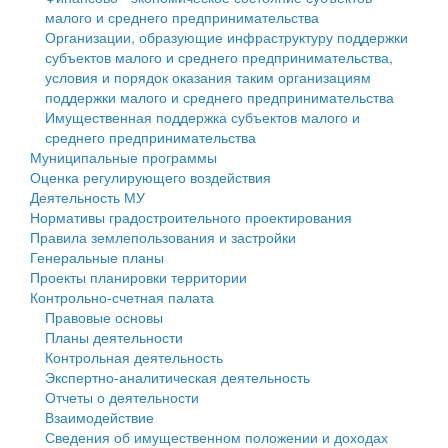
малого и среднего предпринимательства
Персональные данные
Организации, образующие инфраструктуру поддержки
субъектов малого и среднего предпринимательства,
Оценка регулирующего воздействия
условия и порядок оказания таким организациям
поддержки малого и среднего предпринимательства
Деятельность МУ
Имущественная поддержка субъектов малого и
среднего предпринимательства
Нормативы градостроительного проектирования
Муниципальные программы
Оценка регулирующего воздействия
Правила землепользования и застройки
Деятельность МУ
Нормативы градостроительного проектирования
Генеральные планы
Правила землепользования и застройки
Генеральные планы
Проекты планировки территории
Проекты планировки территории
Контрольно-счетная палата
Собрание депутатов
Правовые основы
Планы деятельности
Городское поселение
Контрольная деятельность
Экспертно-аналитическая деятельность
Сельские поселения
Отчеты о деятельности
Взаимодействие
Сведения об имущественном положении и доходах