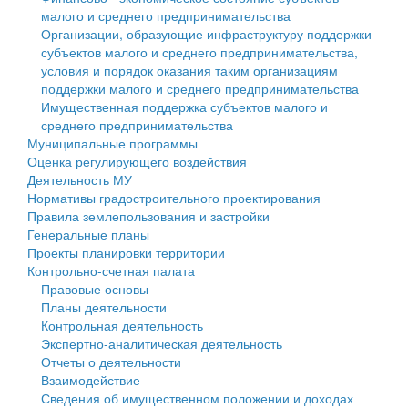
малого и среднего предпринимательства
Персональные данные
Организации, образующие инфраструктуру поддержки
субъектов малого и среднего предпринимательства,
Оценка регулирующего воздействия
условия и порядок оказания таким организациям
поддержки малого и среднего предпринимательства
Деятельность МУ
Имущественная поддержка субъектов малого и
среднего предпринимательства
Нормативы градостроительного проектирования
Муниципальные программы
Оценка регулирующего воздействия
Правила землепользования и застройки
Деятельность МУ
Нормативы градостроительного проектирования
Генеральные планы
Правила землепользования и застройки
Генеральные планы
Проекты планировки территории
Проекты планировки территории
Контрольно-счетная палата
Собрание депутатов
Правовые основы
Планы деятельности
Городское поселение
Контрольная деятельность
Экспертно-аналитическая деятельность
Сельские поселения
Отчеты о деятельности
Взаимодействие
Сведения об имущественном положении и доходах