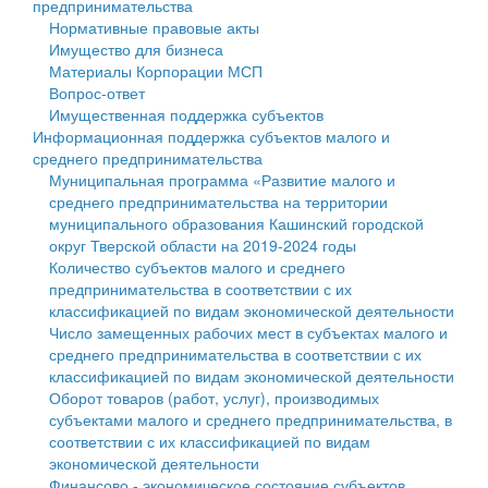
предпринимательства
Нормативные правовые акты
Государственные услуги
Символика
муниципального округа Тверской области
Финансовое управление
Имущество для бизнеса
Материалы Корпорации МСП
Промышленность и АПК
Устав
Администрация Кашинского муниципального округа
Бюджет для граждан
Вопрос-ответ
Имущественная поддержка субъектов
Экономика и бизнес
Гостям округа
Тверской области
Имущество
Информационная поддержка субъектов малого и
среднего предпринимательства
...
Туризм
Управление сельскими территориями
Выявление правообладателей ранее учтенных
Муниципальная программа «Развитие малого и
среднего предпринимательства на территории
Культура
Открытые данные
объектов недвижимости
муниципального образования Кашинский городской
округ Тверской области на 2019-2024 годы
Образование
Работа с обращениями граждан
Имущественная поддержка субъектов малого и
Количество субъектов малого и среднего
предпринимательства в соответствии с их
Здравоохранение
Муниципальный контроль
среднего предпринимательства
классификацией по видам экономической деятельности
Число замещенных рабочих мест в субъектах малого и
Социальная защита
Муниципальные услуги
Информационная поддержка субъектов малого и
среднего предпринимательства в соответствии с их
классификацией по видам экономической деятельности
Фотоальбом
Проекты административных регламентов
среднего предпринимательства
Оборот товаров (работ, услуг), производимых
субъектами малого и среднего предпринимательства, в
Антимонопольный комплаенс
Муниципальные программы
соответствии с их классификацией по видам
экономической деятельности
Противодействие коррупции
Контрольно-счетная палата
Финансово - экономическое состояние субъектов