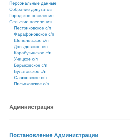
Персональные данные
Собрание депутатов
Городское поселение
Сельские поселения
Пестриковское с/п
Фарафоновское с/п
Шепелевское с/п
Давыдовское с/п
Карабузинское с/п
Уницкое с/п
Барыковское с/п
Булатовское с/п
Славковское с/п
Письяковское с/п
Администрация
Постановление Администрации