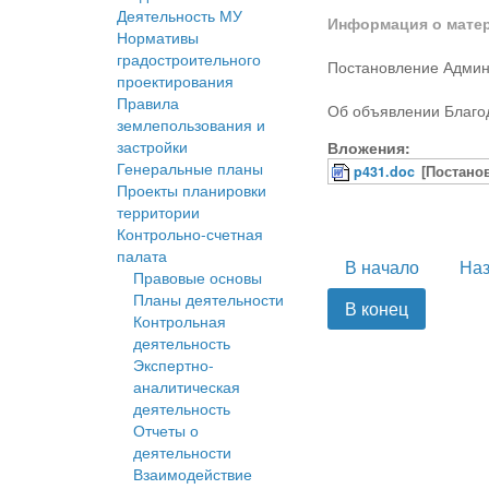
Деятельность МУ
Информация о мате
Нормативы
градостроительного
Постановление Админ
проектирования
Правила
Об объявлении Благо
землепользования и
застройки
Вложения:
Генеральные планы
p431.doc
[Постано
Проекты планировки
территории
Контрольно-счетная
палата
В начало
На
Правовые основы
Планы деятельности
В конец
Контрольная
деятельность
Экспертно-
аналитическая
деятельность
Отчеты о
деятельности
Взаимодействие