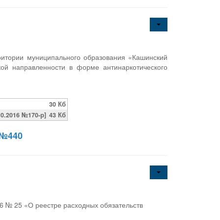
ритории муниципального образования «Кашинский
кой направленности в форме антинаркотического
30 Кб
0.2016 №170-р]
43 Кб
 №440
6 № 25 «О реестре расходных обязательств