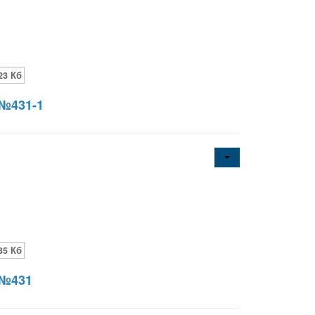
23 Кб
 №431-1
35 Кб
 №431