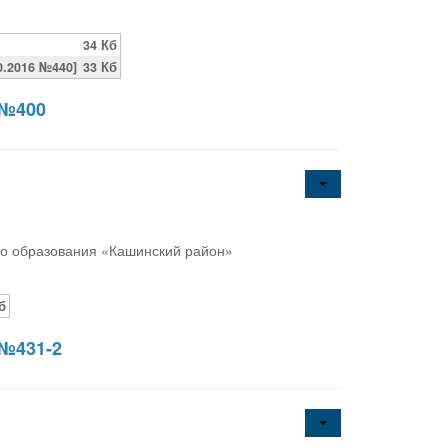
34 Кб
.2016 №440]
33 Кб
 №400
го образования «Кашинский район»
б
 №431-2