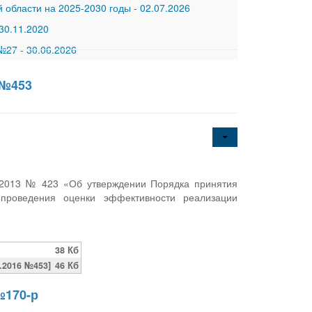
 области на 2025-2030 годы
-
02.07.2026
30.11.2020
 №27
-
30.06.2026
 №453
0.2013 № 423 «Об утверждении Порядка принятия
проведения оценки эффективности реализации
38 Кб
.2016 №453]
46 Кб
№170-р