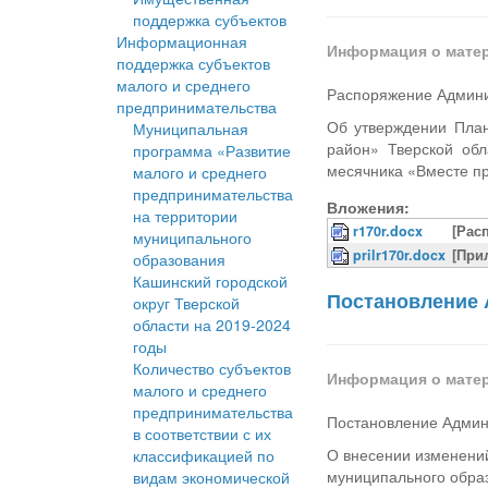
поддержка субъектов
Информационная
Информация о мате
поддержка субъектов
малого и среднего
Распоряжение Админи
предпринимательства
Об утверждении План
Муниципальная
район» Тверской обл
программа «Развитие
месячника «Вместе про
малого и среднего
предпринимательства
Вложения:
на территории
r170r.docx
[Рас
муниципального
prilr170r.docx
[При
образования
Кашинский городской
Постановление 
округ Тверской
области на 2019-2024
годы
Количество субъектов
Информация о мате
малого и среднего
предпринимательства
Постановление Админ
в соответствии с их
О внесении изменений
классификацией по
муниципального обра
видам экономической