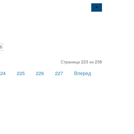
б
Страница 223 из 238
224
225
226
227
Вперед