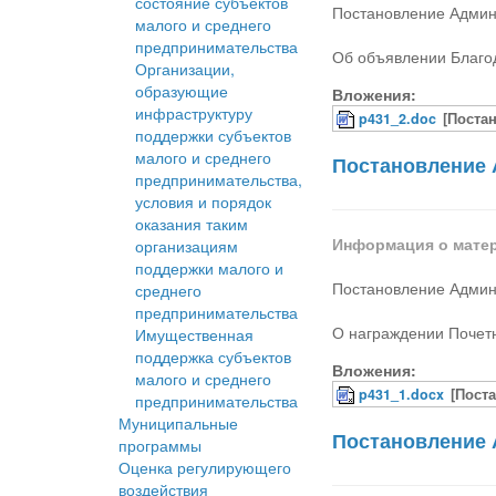
состояние субъектов
Постановление Админ
малого и среднего
предпринимательства
Об объявлении Благо
Организации,
образующие
Вложения:
инфраструктуру
p431_2.doc
[Поста
поддержки субъектов
малого и среднего
Постановление 
предпринимательства,
условия и порядок
оказания таким
Информация о мате
организациям
поддержки малого и
Постановление Админ
среднего
предпринимательства
О награждении Почет
Имущественная
поддержка субъектов
Вложения:
малого и среднего
p431_1.docx
[Пост
предпринимательства
Муниципальные
Постановление 
программы
Оценка регулирующего
воздействия