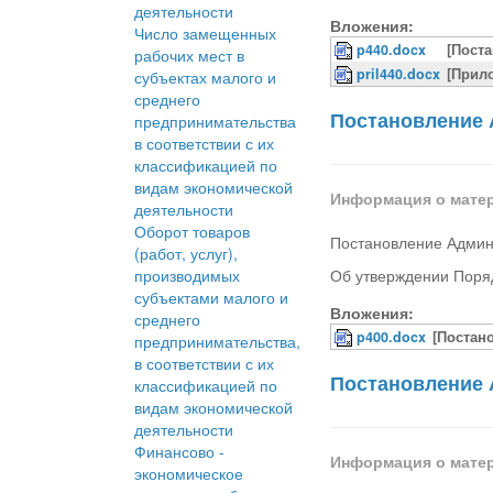
деятельности
Вложения:
Число замещенных
p440.docx
[Пост
рабочих мест в
pril440.docx
[Прил
субъектах малого и
среднего
Постановление 
предпринимательства
в соответствии с их
классификацией по
видам экономической
Информация о мате
деятельности
Оборот товаров
Постановление Админ
(работ, услуг),
производимых
Об утверждении Поря
субъектами малого и
Вложения:
среднего
p400.docx
[Постан
предпринимательства,
в соответствии с их
Постановление 
классификацией по
видам экономической
деятельности
Финансово -
Информация о мате
экономическое