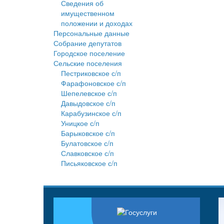
Сведения об
имущественном
положении и доходах
Персональные данные
Собрание депутатов
Городское поселение
Сельские поселения
Пестриковское с/п
Фарафоновское с/п
Шепелевское с/п
Давыдовское с/п
Карабузинское с/п
Уницкое с/п
Барыковское с/п
Булатовское с/п
Славковское с/п
Письяковское с/п