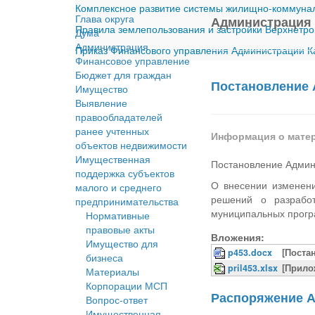
Комплексное развитие системы жилищно-коммуналь
Глава округа
Администрация
Правила землепользования и застройки Верхнетро
Дума
Администрация
Приказ Финансового управления Администрации Ка
Финансовое управление
Бюджет для граждан
Постановление 
Имущество
Выявление
правообладателей
ранее учтенных
Информация о мате
объектов недвижимости
Имущественная
Постановление Админ
поддержка субъектов
О внесении изменени
малого и среднего
решений о разрабо
предпринимательства
муниципальных прогр
Нормативные
правовые акты
Вложения:
Имущество для
p453.docx
[Поста
бизнеса
pril453.xlsx
[Прило
Материалы
Корпорации МСП
Распоряжение А
Вопрос-ответ
Имущественная