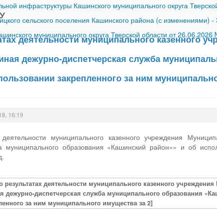
ной инфраструктуры Кашинского муниципального округа Тверской
У
ицкого сельского поселения Кашинского района (с изменениями)
-
шинского муниципального округа Тверской области от 26.06.2026
татах деятельности муниципального казенного у
иная дежурно-диспетчерская служба муниципаль
спользовании закрепленного за ним муниципальн
18, 16:19
х деятельности муниципального казенного учреждения Муници
а муниципального образования «Кашинский район»» и об испо
д.
 о результатах деятельности муниципального казенного учреждени
я дежурно-диспетчерская служба муниципального образования «Ка
ленного за ним муниципального имущества за 2]