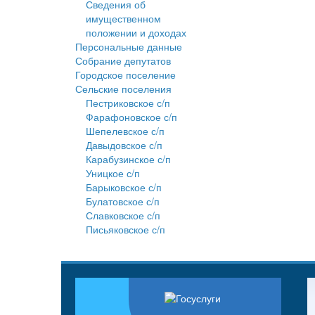
Сведения об
имущественном
положении и доходах
Персональные данные
Собрание депутатов
Городское поселение
Сельские поселения
Пестриковское с/п
Фарафоновское с/п
Шепелевское с/п
Давыдовское с/п
Карабузинское с/п
Уницкое с/п
Барыковское с/п
Булатовское с/п
Славковское с/п
Письяковское с/п