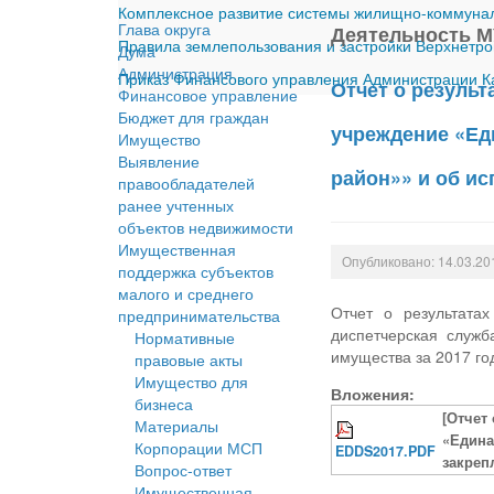
Комплексное развитие системы жилищно-коммуналь
Глава округа
Деятельность М
Правила землепользования и застройки Верхнетро
Дума
Администрация
Приказ Финансового управления Администрации Ка
Отчет о резуль
Финансовое управление
Бюджет для граждан
учреждение «Ед
Имущество
Выявление
район»» и об и
правообладателей
ранее учтенных
объектов недвижимости
Имущественная
Опубликовано: 14.03.20
поддержка субъектов
малого и среднего
Отчет о результата
предпринимательства
диспетчерская служб
Нормативные
имущества за 2017 го
правовые акты
Имущество для
Вложения:
бизнеса
[Отчет
Материалы
«Едина
Корпорации МСП
EDDS2017.PDF
закреп
Вопрос-ответ
Имущественная