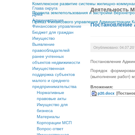
Комплексное развитие системы жилищно-коммуналь
Глава округа
Деятельность М
Правила землепользования и застройки Верхнетро
Дума
Администрация
Приказ Финансового управления Администрации Ка
Постановление 
Финансовое управление
Бюджет для граждан
Имущество
Выявление
Опубликовано: 04.07.20
правообладателей
ранее учтенных
Постановление Админ
объектов недвижимости
Имущественная
Порядок формирова
поддержка субъектов
(выполнение работ) 
малого и среднего
предпринимательства
Вложения:
Нормативные
p20.docx
[Постано
правовые акты
Имущество для
бизнеса
Материалы
Корпорации МСП
Вопрос-ответ
Имущественная