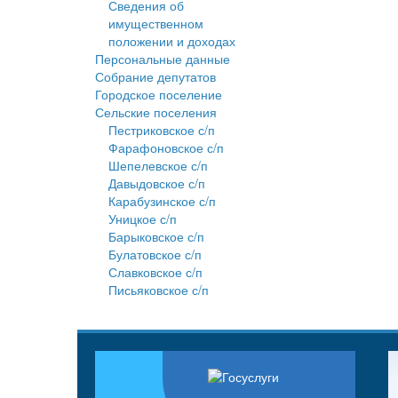
Сведения об
имущественном
положении и доходах
Персональные данные
Собрание депутатов
Городское поселение
Сельские поселения
Пестриковское с/п
Фарафоновское с/п
Шепелевское с/п
Давыдовское с/п
Карабузинское с/п
Уницкое с/п
Барыковское с/п
Булатовское с/п
Славковское с/п
Письяковское с/п