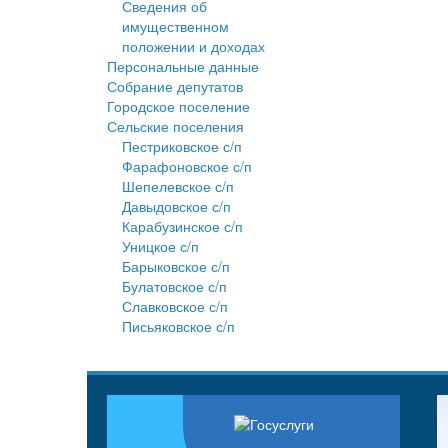
Сведения об
имущественном
положении и доходах
Персональные данные
Собрание депутатов
Городское поселение
Сельские поселения
Пестриковское с/п
Фарафоновское с/п
Шепелевское с/п
Давыдовское с/п
Карабузинское с/п
Уницкое с/п
Барыковское с/п
Булатовское с/п
Славковское с/п
Письяковское с/п