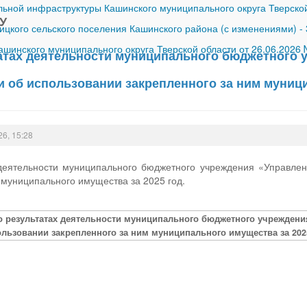
ной инфраструктуры Кашинского муниципального округа Тверской
У
ицкого сельского поселения Кашинского района (с изменениями)
-
шинского муниципального округа Тверской области от 26.06.2026
татах деятельности муниципального бюджетного 
и об использовании закрепленного за ним муници
26, 15:28
 деятельности муниципального бюджетного учреждения «Управле
 муниципального имущества за 2025 год.
 о результатах деятельности муниципального бюджетного учрежден
ользовании закрепленного за ним муниципального имущества за 2025