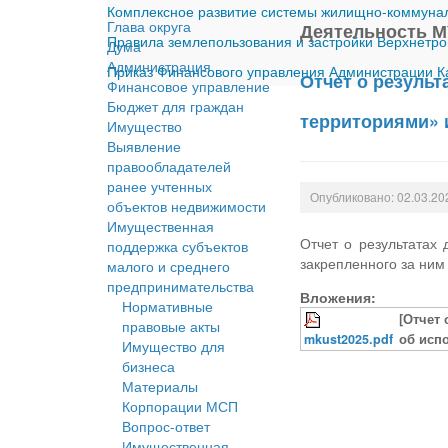
Комплексное развитие системы жилищно-коммуналь
Глава округа
Деятельность М
Правила землепользования и застройки Верхнетро
Дума
Администрация
Приказ Финансового управления Администрации Ка
Отчет о резуль
Финансовое управление
Бюджет для граждан
территориями» 
Имущество
Выявление
правообладателей
ранее учтенных
Опубликовано: 02.03.20
объектов недвижимости
Имущественная
Отчет о результатах
поддержка субъектов
закрепленного за ним
малого и среднего
предпринимательства
Вложения:
Нормативные
[Отчет
правовые акты
mkust2025.pdf
об исп
Имущество для
бизнеса
Материалы
Корпорации МСП
Вопрос-ответ
Имущественная