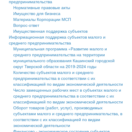
предпринимательства
Нормативные правовые акты
Государственные услуги
Символика
муниципального округа Тверской области
Финансовое управление
Имущество для бизнеса
Материалы Корпорации МСП
Промышленность и АПК
Устав
Администрация Кашинского муниципального округа
Бюджет для граждан
Вопрос-ответ
Имущественная поддержка субъектов
Экономика и бизнес
Гостям округа
Тверской области
Имущество
Информационная поддержка субъектов малого и
среднего предпринимательства
...
Туризм
Управление сельскими территориями
Выявление правообладателей ранее учтенных
Муниципальная программа «Развитие малого и
среднего предпринимательства на территории
Культура
Открытые данные
объектов недвижимости
муниципального образования Кашинский городской
округ Тверской области на 2019-2024 годы
Образование
Работа с обращениями граждан
Имущественная поддержка субъектов малого и
Количество субъектов малого и среднего
предпринимательства в соответствии с их
Здравоохранение
Муниципальный контроль
среднего предпринимательства
классификацией по видам экономической деятельности
Число замещенных рабочих мест в субъектах малого и
Социальная защита
Муниципальные услуги
Информационная поддержка субъектов малого и
среднего предпринимательства в соответствии с их
классификацией по видам экономической деятельности
Фотоальбом
Проекты административных регламентов
среднего предпринимательства
Оборот товаров (работ, услуг), производимых
субъектами малого и среднего предпринимательства, в
Антимонопольный комплаенс
Муниципальные программы
соответствии с их классификацией по видам
экономической деятельности
Противодействие коррупции
Контрольно-счетная палата
Финансово - экономическое состояние субъектов