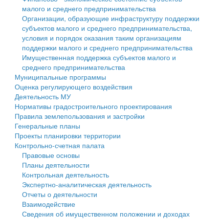
малого и среднего предпринимательства
Персональные данные
Организации, образующие инфраструктуру поддержки
субъектов малого и среднего предпринимательства,
Оценка регулирующего воздействия
условия и порядок оказания таким организациям
поддержки малого и среднего предпринимательства
Деятельность МУ
Имущественная поддержка субъектов малого и
среднего предпринимательства
Нормативы градостроительного проектирования
Муниципальные программы
Оценка регулирующего воздействия
Правила землепользования и застройки
Деятельность МУ
Нормативы градостроительного проектирования
Генеральные планы
Правила землепользования и застройки
Генеральные планы
Проекты планировки территории
Проекты планировки территории
Контрольно-счетная палата
Собрание депутатов
Правовые основы
Планы деятельности
Городское поселение
Контрольная деятельность
Экспертно-аналитическая деятельность
Сельские поселения
Отчеты о деятельности
Взаимодействие
Сведения об имущественном положении и доходах