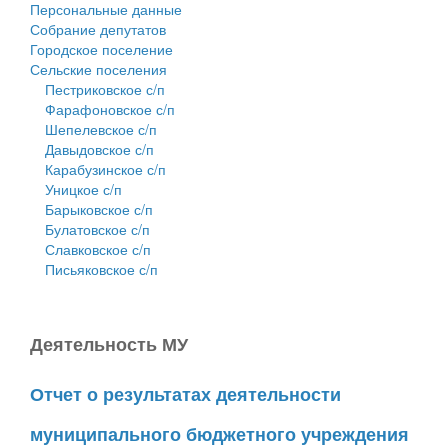
Персональные данные
Собрание депутатов
Городское поселение
Сельские поселения
Пестриковское с/п
Фарафоновское с/п
Шепелевское с/п
Давыдовское с/п
Карабузинское с/п
Уницкое с/п
Барыковское с/п
Булатовское с/п
Славковское с/п
Письяковское с/п
Деятельность МУ
Отчет о результатах деятельности
муниципального бюджетного учреждения