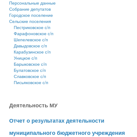
Персональные данные
Собрание депутатов
Городское поселение
Сельские поселения
Пестриковское с/п
Фарафоновское с/п
Шепелевское с/п
Давыдовское с/п
Карабузинское с/п
Уницкое с/п
Барыковское с/п
Булатовское с/п
Славковское с/п
Письяковское с/п
Деятельность МУ
Отчет о результатах деятельности
муниципального бюджетного учреждения