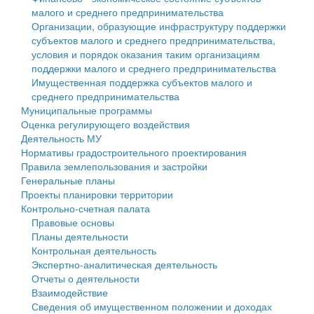
малого и среднего предпринимательства
Персональные данные
Организации, образующие инфраструктуру поддержки
субъектов малого и среднего предпринимательства,
Оценка регулирующего воздействия
условия и порядок оказания таким организациям
поддержки малого и среднего предпринимательства
Деятельность МУ
Имущественная поддержка субъектов малого и
среднего предпринимательства
Нормативы градостроительного проектирования
Муниципальные программы
Оценка регулирующего воздействия
Правила землепользования и застройки
Деятельность МУ
Нормативы градостроительного проектирования
Генеральные планы
Правила землепользования и застройки
Генеральные планы
Проекты планировки территории
Проекты планировки территории
Контрольно-счетная палата
Собрание депутатов
Правовые основы
Планы деятельности
Городское поселение
Контрольная деятельность
Экспертно-аналитическая деятельность
Сельские поселения
Отчеты о деятельности
Взаимодействие
Сведения об имущественном положении и доходах