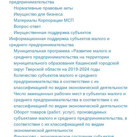
предпринимательства
Нормативные правовые акты
Государственные услуги
Символика
муниципального округа Тверской области
Финансовое управление
Имущество для бизнеса
Материалы Корпорации МСП
Промышленность и АПК
Устав
Администрация Кашинского муниципального округа
Бюджет для граждан
Вопрос-ответ
Имущественная поддержка субъектов
Экономика и бизнес
Гостям округа
Тверской области
Имущество
Информационная поддержка субъектов малого и
среднего предпринимательства
...
Туризм
Управление сельскими территориями
Выявление правообладателей ранее учтенных
Муниципальная программа «Развитие малого и
среднего предпринимательства на территории
Культура
Открытые данные
объектов недвижимости
муниципального образования Кашинский городской
округ Тверской области на 2019-2024 годы
Образование
Работа с обращениями граждан
Имущественная поддержка субъектов малого и
Количество субъектов малого и среднего
предпринимательства в соответствии с их
Здравоохранение
Муниципальный контроль
среднего предпринимательства
классификацией по видам экономической деятельности
Число замещенных рабочих мест в субъектах малого и
Социальная защита
Муниципальные услуги
Информационная поддержка субъектов малого и
среднего предпринимательства в соответствии с их
классификацией по видам экономической деятельности
Фотоальбом
Проекты административных регламентов
среднего предпринимательства
Оборот товаров (работ, услуг), производимых
субъектами малого и среднего предпринимательства, в
Антимонопольный комплаенс
Муниципальные программы
соответствии с их классификацией по видам
экономической деятельности
Противодействие коррупции
Контрольно-счетная палата
Финансово - экономическое состояние субъектов