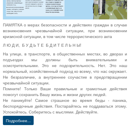
ПАМЯТКА о мерах безопасности и действиях граждан в случае
возникновения чрезвычайной ситуации, при возникновении
кризисной ситуации, в том числе террористического акта
Л Ю Д И, Б У Д Ь Т Е Б Д И Т Е Л Ь Н Ы!
На улице, в транспорте, в общественных местах, во дворах и
подъездах мы должны быть внимательными и
осмотрительными. Это не подозрительность. Нет. Это наш
нормальный, хозяйственный подход ко всему, что нас окружает.
Не безразличие, а внутреннее соучастие в предотвращении
чрезвычайной ситуации.
Помните! Только Ваши правильные и грамотные действия
помогут сохранить Вашу жизнь и жизни других людей.
Не паникуйте! Самое страшное во время беды - паника,
беспорядочные действия. Постарайтесь не поддаваться этому.
Успокойтесь. Соберитесь с мыслями. Действуйте.
Подробнее...