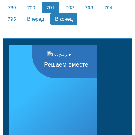
789
790
791
792
793
794
795
Вперед
В конец
Решаем вместе