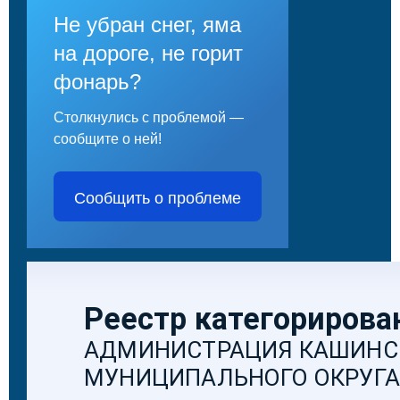
Не убран снег, яма
на дороге, не горит
фонарь?
Столкнулись с проблемой —
сообщите о ней!
Сообщить о проблеме