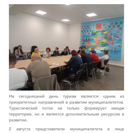
Персональные данные
Оценка регулирующего воздействия
Деятельность МУ
Нормативы градостроительного проектирования
Правила землепользования и застройки
Генеральные планы
Проекты планировки территории
Собрание депутатов
На сегодняшний день туризм является одним из
Городское поселение
приоритетных направлений в развитии муниципалитетов.
Туристический поток не только формирует имидж
Сельские поселения
территории, но и является дополнительным ресурсом в
развитии.
2 августа представители муниципалитета в лице