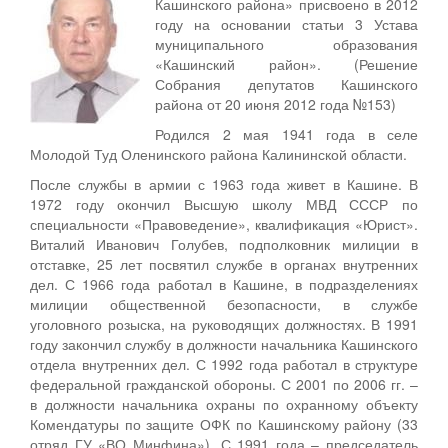
Кашинского района» присвоено в 2012
Персональные данные
году на основании статьи 3 Устава
муниципального образования
Оценка регулирующего воздействия
«Кашинский район». (Решение
Собрания депутатов Кашинского
Деятельность МУ
района от 20 июня 2012 года №153)
Родился 2 мая 1941 года в селе
Нормативы градостроительного проектирования
Молодой Туд Оленинского района Калининской области.
Правила землепользования и застройки
После службы в армии с 1963 года живет в Кашине. В
1972 году окончил Высшую школу МВД СССР по
Генеральные планы
специальности «Правоведение», квалификация «Юрист».
Виталий Иванович Голубев, подполковник милиции в
Проекты планировки территории
отставке, 25 лет посвятил службе в органах внутренних
дел. С 1966 года работал в Кашине, в подразделениях
Собрание депутатов
милиции общественной безопасности, в службе
уголовного розыска, на руководящих должностях. В 1991
Городское поселение
году закончил службу в должности начальника Кашинского
отдела внутренних дел. С 1992 года работал в структуре
Сельские поселения
федеральной гражданской обороны. С 2001 по 2006 гг. –
в должности начальника охраны по охранному объекту
Комендатуры по защите ОФК по Кашинскому району (33
отряд ГУ «ВО Минфина»). С 1991 года – председатель