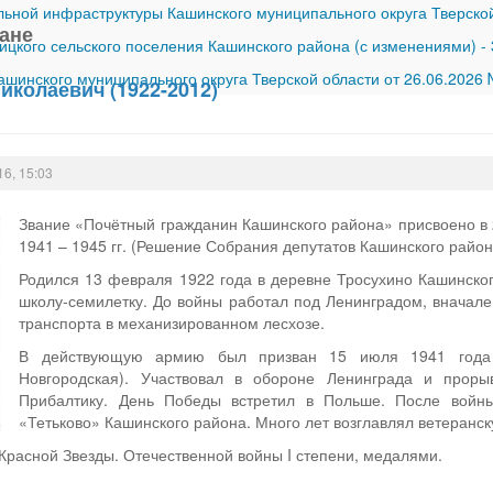
ной инфраструктуры Кашинского муниципального округа Тверской
ане
ицкого сельского поселения Кашинского района (с изменениями)
-
шинского муниципального округа Тверской области от 26.06.2026
иколаевич (1922-2012)
16, 15:03
Звание «Почётный гражданин Кашинского района» присвоено в 
1941 – 1945 гг. (Решение Собрания депутатов Кашинского район
Родился 13 февраля 1922 года в деревне Тросухино Кашинског
школу-семилетку. До войны работал под Ленинградом, вначале
транспорта в механизированном лесхозе.
В действующую армию был призван 15 июля 1941 года 
Новгородская). Участвовал в обороне Ленинграда и проры
Прибалтику. День Победы встретил в Польше. После войн
«Тетьково» Кашинского района. Много лет возглавлял ветеранс
расной Звезды. Отечественной войны I степени, медалями.