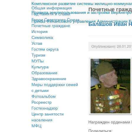
Комплексное развитие системы жилищно-коммуналь
Общая информация
Почетные гражд
Правила землепользования и застройки Верхнетро
Год памяти и славы
Герои Советского Союза
Приказ Финансового управления Администрации Ка
Балашов Иван Н
Почетные граждане
История
Символика
Устав
Опубликовано: 26.01.20
Гостям округа
Туризм
МУПы
Культура
Образование
Здравоохранение
Меры поддержки семей
с детьми
Фотоальбом
Росреестр
Гостехнадзор
Центр занятости
населения
Награжден орденами К
МФЦ
Поделиться: