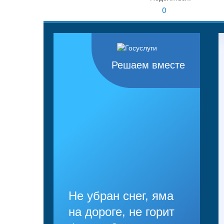
0
Решаем вместе
Не убран снег, яма
на дороге, не горит