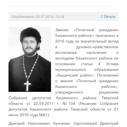
Персональные данные
Опубликовано: 25.07.2016, 15:18
Оценка регулирующего воздействия
Печать
Деятельность МУ
Звание «Почетный гражданин
Кашинского района» присвоено в
Нормативы градостроительного проектирования
2016 году за значительный вклад
в духовно-нравственное
Правила землепользования и застройки
воспитание населения и
молодежи Кашинского района на
Генеральные планы
основании статьи 4 Устава
муниципального образования
Проекты планировки территории
«Кашинский район», Положения
о звании «Почетный гражданин
Собрание депутатов
Кашинского района»,
утвержденного решением
Городское поселение
Собрания депутатов Кашинского района Тверской
области от 22.09.2011 г. №104 (Решение Собрания
Сельские поселения
депутатов Кашинского района Тверской области от 21
июня 2016 года №61).
Дмитрий Николаевич Кунченко (протоиерей Димитрий