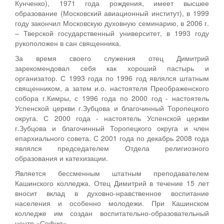
Кунченко), 1971 года рождения, имеет высшее
образование (Московский авиационный институт), в 1999
году закончил Московскую духовную семинарию, в 2006 г.
– Тверской государственный университет, в 1993 году
рукоположен в сан священника.
За время своего служения отец Димитрий
зарекомендовал себя как хороший пастырь и
организатор. С 1993 года по 1996 год являлся штатным
священником, а затем и.о. настоятеля Преображенского
собора г.Кимры, с 1996 года по 2000 год - настоятель
Успенской церкви г.Зубцова и благочинный Торопецкого
округа. С 2000 года - настоятель Успенской церкви
г.Зубцова и благочинный Торопецкого округа и член
епархиального совета. С 2001 года по декабрь 2008 года
являлся председателем Отдела религиозного
образования и катехизации.
Является бессменным штатным преподавателем
Кашинского колледжа. Отец Димитрий в течение 15 лет
вносит вклад в духовно-нравственное воспитание
населения и особенно молодежи. При Кашинском
колледже им создан воспитательно-образовательный
центр «София».