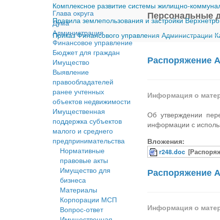
Комплексное развитие системы жилищно-коммуналь
Глава округа
Персональные 
Правила землепользования и застройки Верхнетро
Дума
Администрация
Приказ Финансового управления Администрации Ка
Финансовое управление
Бюджет для граждан
Распоряжение А
Имущество
Выявление
правообладателей
ранее учтенных
Информация о мате
объектов недвижимости
Имущественная
Об утверждении пер
поддержка субъектов
информации с исполь
малого и среднего
предпринимательства
Вложения:
Нормативные
r248.doc
[Распоряж
правовые акты
Имущество для
Распоряжение А
бизнеса
Материалы
Корпорации МСП
Информация о мате
Вопрос-ответ
Имущественная