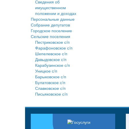
Сведения об
имущественном
положении и доходах
Персональные данные
Собрание депутатов
Городское поселение
Сельские поселения
Пестриковское с/п
Фарафоновское с/п
Шепелевское с/п
Давыдовское с/п
Карабузинское с/п
Уницкое с/п
Барыковское с/п
Булатовское с/п
Славковское с/п
Письяковское с/п