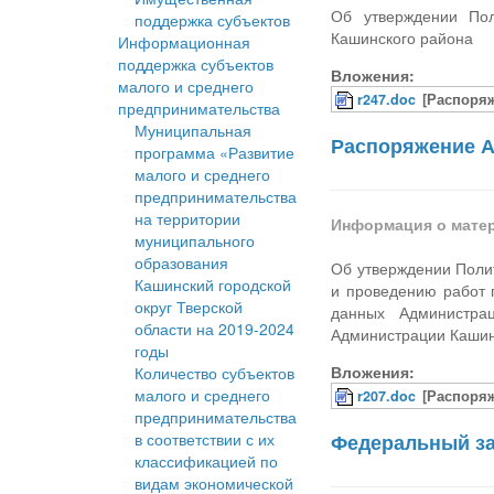
Об утверждении Пол
поддержка субъектов
Кашинского района
Информационная
поддержка субъектов
Вложения:
малого и среднего
r247.doc
[Распоряж
предпринимательства
Муниципальная
Распоряжение А
программа «Развитие
малого и среднего
предпринимательства
на территории
Информация о мате
муниципального
образования
Об утверждении Поли
Кашинский городской
и проведению работ 
округ Тверской
данных Администра
области на 2019-2024
Администрации Кашин
годы
Вложения:
Количество субъектов
малого и среднего
r207.doc
[Распоряж
предпринимательства
в соответствии с их
Федеральный за
классификацией по
видам экономической