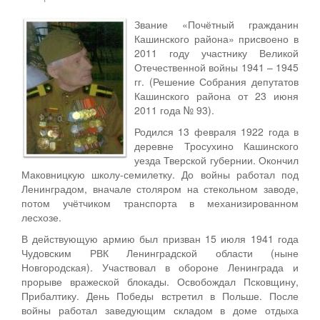
Персональные данные
Звание «Почётный гражданин
Кашинского района» присвоено в
Оценка регулирующего воздействия
2011 году участнику Великой
Отечественной войны 1941 – 1945
Деятельность МУ
гг. (Решение Собрания депутатов
Кашинского района от 23 июня
Нормативы градостроительного проектирования
2011 года № 93).
Правила землепользования и застройки
Родился 13 февраля 1922 года в
деревне Тросухино Кашинского
Генеральные планы
уезда Тверской губернии. Окончил
Маковницкую школу-семилетку. До войны работал под
Проекты планировки территории
Ленинградом, вначале столяром на стекольном заводе,
потом учётчиком транспорта в механизированном
Собрание депутатов
лесхозе.
В действующую армию был призван 15 июля 1941 года
Городское поселение
Чудовским РВК Ленинградской области (ныне
Новгородская). Участвовал в обороне Ленинграда и
Сельские поселения
прорыве вражеской блокады. Освобождал Псковщину,
Прибалтику. День Победы встретил в Польше. После
войны работал заведующим складом в доме отдыха