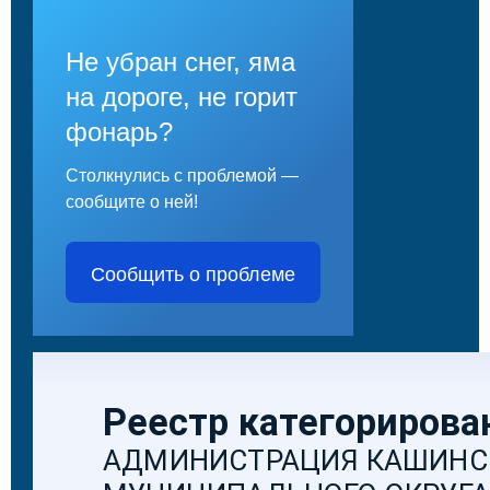
Не убран снег, яма
на дороге, не горит
фонарь?
Столкнулись с проблемой —
сообщите о ней!
Сообщить о проблеме