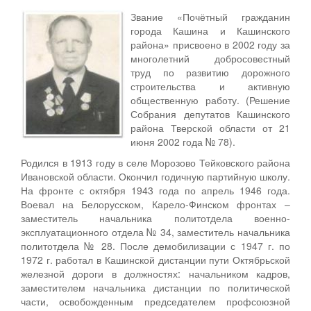
Звание «Почётный гражданин
города Кашина и Кашинского
района» присвоено в 2002 году за
многолетний добросовестный
труд по развитию дорожного
строительства и активную
общественную работу. (Решение
Собрания депутатов Кашинского
района Тверской области от 21
июня 2002 года № 78).
Родился в 1913 году в селе Морозово Тейковского района
Ивановской области. Окончил годичную партийную школу.
На фронте с октября 1943 года по апрель 1946 года.
Воевал на Белорусском, Карело-Финском фронтах –
заместитель начальника политотдела военно-
эксплуатационного отдела № 34, заместитель начальника
политотдела № 28. После демобилизации с 1947 г. по
1972 г. работал в Кашинской дистанции пути Октябрьской
железной дороги в должностях: начальником кадров,
заместителем начальника дистанции по политической
части, освобожденным председателем профсоюзной