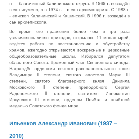
гг. – благочинный Калининского округа. В 1969 г. возведён
в сан игумена, а в 1974 г. – в сан архимандрита. С 1988 г.
- епископ Калининский и Кашинский. В 1996 г. возведён в
сан архиепископа.
Во время его правления более чем в три раза
увеличилось число приходов, открылось 11 монастырей,
ведётся работа по восстановлению и обустройству
храмов, ежегодно открываются воскресные и церковные
общеобразовательные школы. Избирался депутатом
областного Совета. Временный член Священного синода.
Награждён орденами святого равноапостольного князя
Владимира II степени, святого апостола Марка III
степени, святого благоверного князя Даниила
Московского II степени, преподобного Сергея
Радонежского II степени, святителя Иннокентия
Иркутского III степени, орденом Почёта и почётной
медалью Советского фонда мира.
Ильенков Александр Иванович (1937 –
2010)