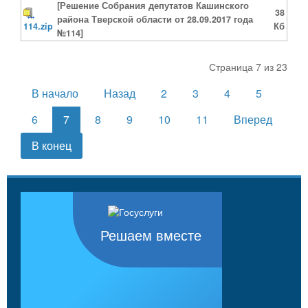
[Решение Собрания депутатов Кашинского
38
района Тверской области от 28.09.2017 года
114.zip
Кб
№114]
Страница 7 из 23
В начало
Назад
2
3
4
5
6
7
8
9
10
11
Вперед
В конец
Решаем вместе