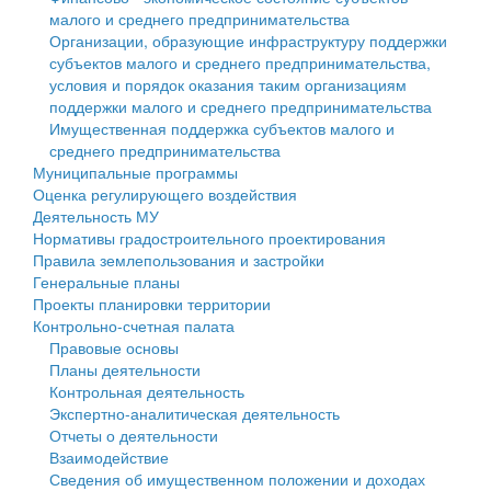
малого и среднего предпринимательства
Персональные данные
Организации, образующие инфраструктуру поддержки
субъектов малого и среднего предпринимательства,
Оценка регулирующего воздействия
условия и порядок оказания таким организациям
поддержки малого и среднего предпринимательства
Деятельность МУ
Имущественная поддержка субъектов малого и
среднего предпринимательства
Нормативы градостроительного проектирования
Муниципальные программы
Оценка регулирующего воздействия
Правила землепользования и застройки
Деятельность МУ
Нормативы градостроительного проектирования
Генеральные планы
Правила землепользования и застройки
Генеральные планы
Проекты планировки территории
Проекты планировки территории
Контрольно-счетная палата
Собрание депутатов
Правовые основы
Планы деятельности
Городское поселение
Контрольная деятельность
Экспертно-аналитическая деятельность
Сельские поселения
Отчеты о деятельности
Взаимодействие
Сведения об имущественном положении и доходах