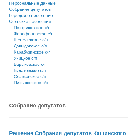
Персональные данные
Собрание депутатов
Городское поселение
Сельские поселения
Пестриковское с/п
Фарафоновское с/п
Шепелевское с/п
Давыдовское с/п
Карабузинское с/п
Уницкое с/п
Барыковское с/п
Булатовское с/п
Славковское с/п
Письяковское с/п
Собрание депутатов
Решение Собрания депутатов Кашинского