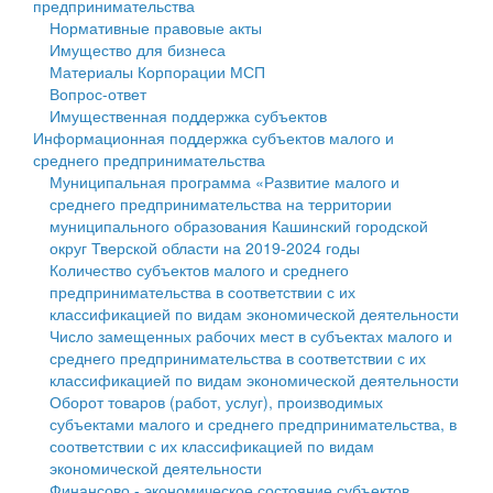
предпринимательства
Нормативные правовые акты
Государственные услуги
Символика
муниципального округа Тверской области
Финансовое управление
Имущество для бизнеса
Материалы Корпорации МСП
Промышленность и АПК
Устав
Администрация Кашинского муниципального округа
Бюджет для граждан
Вопрос-ответ
Имущественная поддержка субъектов
Экономика и бизнес
Гостям округа
Тверской области
Имущество
Информационная поддержка субъектов малого и
среднего предпринимательства
...
Туризм
Управление сельскими территориями
Выявление правообладателей ранее учтенных
Муниципальная программа «Развитие малого и
среднего предпринимательства на территории
Культура
Открытые данные
объектов недвижимости
муниципального образования Кашинский городской
округ Тверской области на 2019-2024 годы
Образование
Работа с обращениями граждан
Имущественная поддержка субъектов малого и
Количество субъектов малого и среднего
предпринимательства в соответствии с их
Здравоохранение
Муниципальный контроль
среднего предпринимательства
классификацией по видам экономической деятельности
Число замещенных рабочих мест в субъектах малого и
Социальная защита
Муниципальные услуги
Информационная поддержка субъектов малого и
среднего предпринимательства в соответствии с их
классификацией по видам экономической деятельности
Фотоальбом
Проекты административных регламентов
среднего предпринимательства
Оборот товаров (работ, услуг), производимых
субъектами малого и среднего предпринимательства, в
Антимонопольный комплаенс
Муниципальные программы
соответствии с их классификацией по видам
экономической деятельности
Противодействие коррупции
Контрольно-счетная палата
Финансово - экономическое состояние субъектов