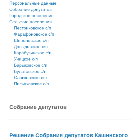
Персональные данные
Собрание депутатов
Городское поселение
Сельские поселения
Пестриковское с/п
Фарафоновское с/п
Шепелевское с/п
Давыдовское с/п
Карабузинское с/п
Уницкое с/п
Барыковское с/п
Булатовское с/п
Славковское с/п
Письяковское с/п
Собрание депутатов
Решение Собрания депутатов Кашинского