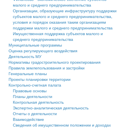
малого и среднего предпринимательства
Персональные данные
Организации, образующие инфраструктуру поддержки
субъектов малого и среднего предпринимательства,
Оценка регулирующего воздействия
условия и порядок оказания таким организациям
поддержки малого и среднего предпринимательства
Деятельность МУ
Имущественная поддержка субъектов малого и
среднего предпринимательства
Нормативы градостроительного проектирования
Муниципальные программы
Оценка регулирующего воздействия
Правила землепользования и застройки
Деятельность МУ
Нормативы градостроительного проектирования
Генеральные планы
Правила землепользования и застройки
Генеральные планы
Проекты планировки территории
Проекты планировки территории
Контрольно-счетная палата
Собрание депутатов
Правовые основы
Планы деятельности
Городское поселение
Контрольная деятельность
Экспертно-аналитическая деятельность
Сельские поселения
Отчеты о деятельности
Взаимодействие
Сведения об имущественном положении и доходах