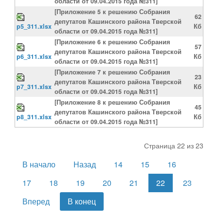
области от 09.04.2015 года №311]
[Приложение 5 к решению Собрания
62
депутатов Кашинского района Тверской
p5_311.xlsx
Кб
области от 09.04.2015 года №311]
[Приложение 6 к решению Собрания
57
депутатов Кашинского района Тверской
p6_311.xlsx
Кб
области от 09.04.2015 года №311]
[Приложение 7 к решению Собрания
23
депутатов Кашинского района Тверской
p7_311.xlsx
Кб
области от 09.04.2015 года №311]
[Приложение 8 к решению Собрания
45
депутатов Кашинского района Тверской
p8_311.xlsx
Кб
области от 09.04.2015 года №311]
Страница 22 из 23
В начало
Назад
14
15
16
17
18
19
20
21
22
23
Вперед
В конец