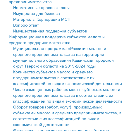
предпринимательства
Нормативные правовые акты
Государственные услуги
Символика
муниципального округа Тверской области
Финансовое управление
Имущество для бизнеса
Материалы Корпорации МСП
Промышленность и АПК
Устав
Администрация Кашинского муниципального округа
Бюджет для граждан
Вопрос-ответ
Имущественная поддержка субъектов
Экономика и бизнес
Гостям округа
Тверской области
Имущество
Информационная поддержка субъектов малого и
среднего предпринимательства
...
Туризм
Управление сельскими территориями
Выявление правообладателей ранее учтенных
Муниципальная программа «Развитие малого и
среднего предпринимательства на территории
Культура
Открытые данные
объектов недвижимости
муниципального образования Кашинский городской
округ Тверской области на 2019-2024 годы
Образование
Работа с обращениями граждан
Имущественная поддержка субъектов малого и
Количество субъектов малого и среднего
предпринимательства в соответствии с их
Здравоохранение
Муниципальный контроль
среднего предпринимательства
классификацией по видам экономической деятельности
Число замещенных рабочих мест в субъектах малого и
Социальная защита
Муниципальные услуги
Информационная поддержка субъектов малого и
среднего предпринимательства в соответствии с их
классификацией по видам экономической деятельности
Фотоальбом
Проекты административных регламентов
среднего предпринимательства
Оборот товаров (работ, услуг), производимых
субъектами малого и среднего предпринимательства, в
Антимонопольный комплаенс
Муниципальные программы
соответствии с их классификацией по видам
экономической деятельности
Противодействие коррупции
Контрольно-счетная палата
Финансово - экономическое состояние субъектов