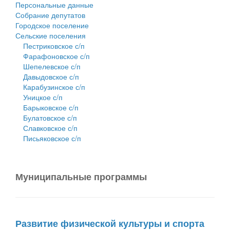
Персональные данные
Собрание депутатов
Городское поселение
Сельские поселения
Пестриковское с/п
Фарафоновское с/п
Шепелевское с/п
Давыдовское с/п
Карабузинское с/п
Уницкое с/п
Барыковское с/п
Булатовское с/п
Славковское с/п
Письяковское с/п
Муниципальные программы
Развитие физической культуры и спорта