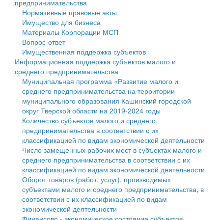
предпринимательства
Нормативные правовые акты
Государственные услуги
Символика
муниципального округа Тверской области
Финансовое управление
Имущество для бизнеса
Материалы Корпорации МСП
Промышленность и АПК
Устав
Администрация Кашинского муниципального округа
Бюджет для граждан
Вопрос-ответ
Имущественная поддержка субъектов
Экономика и бизнес
Гостям округа
Тверской области
Имущество
Информационная поддержка субъектов малого и
среднего предпринимательства
...
Туризм
Управление сельскими территориями
Выявление правообладателей ранее учтенных
Муниципальная программа «Развитие малого и
среднего предпринимательства на территории
Культура
Открытые данные
объектов недвижимости
муниципального образования Кашинский городской
округ Тверской области на 2019-2024 годы
Образование
Работа с обращениями граждан
Имущественная поддержка субъектов малого и
Количество субъектов малого и среднего
предпринимательства в соответствии с их
Здравоохранение
Муниципальный контроль
среднего предпринимательства
классификацией по видам экономической деятельности
Число замещенных рабочих мест в субъектах малого и
Социальная защита
Муниципальные услуги
Информационная поддержка субъектов малого и
среднего предпринимательства в соответствии с их
классификацией по видам экономической деятельности
Фотоальбом
Проекты административных регламентов
среднего предпринимательства
Оборот товаров (работ, услуг), производимых
субъектами малого и среднего предпринимательства, в
Антимонопольный комплаенс
Муниципальные программы
соответствии с их классификацией по видам
экономической деятельности
Противодействие коррупции
Контрольно-счетная палата
Финансово - экономическое состояние субъектов