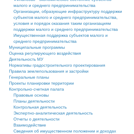
малого и среднего предпринимательства
Персональные данные
Организации, образующие инфраструктуру поддержки
субъектов малого и среднего предпринимательства,
Оценка регулирующего воздействия
условия и порядок оказания таким организациям
поддержки малого и среднего предпринимательства
Деятельность МУ
Имущественная поддержка субъектов малого и
среднего предпринимательства
Нормативы градостроительного проектирования
Муниципальные программы
Оценка регулирующего воздействия
Правила землепользования и застройки
Деятельность МУ
Нормативы градостроительного проектирования
Генеральные планы
Правила землепользования и застройки
Генеральные планы
Проекты планировки территории
Проекты планировки территории
Контрольно-счетная палата
Собрание депутатов
Правовые основы
Планы деятельности
Городское поселение
Контрольная деятельность
Экспертно-аналитическая деятельность
Сельские поселения
Отчеты о деятельности
Взаимодействие
Сведения об имущественном положении и доходах