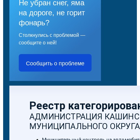
Не убран снег, яма
на дороге, не горит
фонарь?
Столкнулись с проблемой —
сообщите о ней!
Сообщить о проблеме