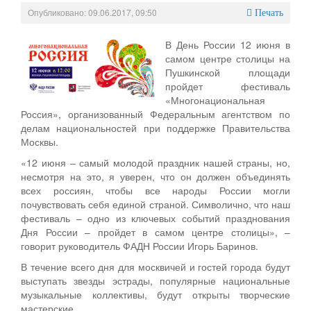
Опубликовано: 09.06.2017, 09:50
Персональные данные
Печать
Оценка регулирующего воздействия
В День России 12 июня в
самом центре столицы на
Деятельность МУ
Пушкинской площади
пройдет фестиваль
Нормативы градостроительного проектирования
«Многонациональная
Россия», организованный Федеральным агентством по
Правила землепользования и застройки
делам национальностей при поддержке Правительства
Москвы.
Генеральные планы
«12 июня – самый молодой праздник нашей страны, но,
несмотря на это, я уверен, что он должен объединять
Проекты планировки территории
всех россиян, чтобы все народы России могли
почувствовать себя единой страной. Символично, что наш
Собрание депутатов
фестиваль – одно из ключевых событий празднования
Дня России – пройдет в самом центре столицы», –
Городское поселение
говорит руководитель ФАДН России Игорь Баринов.
Сельские поселения
В течение всего дня для москвичей и гостей города будут
выступать звезды эстрады, популярные национальные
музыкальные коллективы, будут открыты творческие
мастерские.