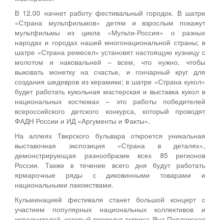
В 12.00 начнет работу фестивальный городок. В шатре
«Страна мультфильмов» детям и взрослым покажут
мультфильмы из цикла «Мульти-Россия» о разных
народах и городах нашей многонациональной страны; в
шатре «Страна ремесел» установят настоящую кузницу с
молотом и наковальней – всем, что нужно, чтобы
выковать монетку на счастье, и гончарный круг для
создания шедевров из керамики; в шатре «Страна кукол»
будет работать кукольная мастерская и выставка кукол в
национальных костюмах – это работы победителей
всероссийского детского конкурса, который проводят
ФАДН России и ИД «Аргументы и Факты».
На аллеях Тверского бульвара откроется уникальная
выставочная экспозиция «Страна в деталях»,
демонстрирующая разнообразие всех 85 регионов
России. Также в течение всего дня будут работать
ярмарочные ряды с диковинными товарами и
национальными лакомствами.
Кульминацией фестиваля станет большой концерт с
участием популярных национальных коллективов и
исполнителей, который проведут актриса Яна Поплавская