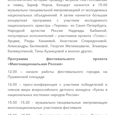
и певец Зариф Норов. Концерт начнется в 15.00
музыкально-танцевальной импровизацией от молодежных
национальных объединений. А затем начнется большая
концертная программа с участием молодежного
национального оркестра «Терема» из Санкт-Петербурга,
Народной артистки России Надежды Бабкиной,
популярных исполнителей – участников проекта «Голос»:
Арцвик, Рагды Ханиевой, Анастасии Спиридоновой,
Александры Беляковой, Георгия Меликишвили, Эльмиры
Калимуллиной, Тины Кузнецовой и многих других.
Программа фестивального проекта
«Многонациональная Россия»
12.00 – начало работы фестивального городка на
Пушкинской площади
14.00 – пресс-конференция с участием победителей и
членов жюри всероссийского детского конкурса «Куклы в
национальных костюмах народов России»
15.00 -15.20 - музыкально-танцевальные импровизации
многонациональных участников фестиваля
15.30 -15.50 - официальная часть и гимн России в