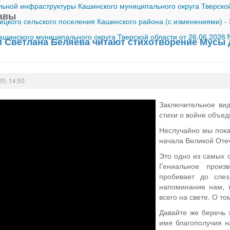
ной инфраструктуры Кашинского муниципального округа Тверской
лавы
ицкого сельского поселения Кашинского района (с изменениями)
-
шинского муниципального округа Тверской области от 26.06.2026
и Светлана Беляева читают стихотворение Мусы
20, 14:50
Заключительное в
стихи о войне объед
Неслучайно мы пока
начала Великой Оте
Это одно из самых 
Гениальное произ
пробивает до слез
напоминание нам, 
всего на свете. О то
Давайте же беречь 
имя благополучия н