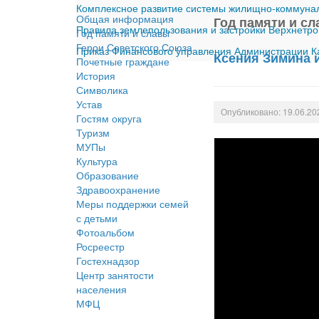
Комплексное развитие системы жилищно-коммуналь
Общая информация
Год памяти и с
Правила землепользования и застройки Верхнетро
Год памяти и славы
Герои Советского Союза
Приказ Финансового управления Администрации Ка
Ксения Зимина 
Почетные граждане
История
Символика
Устав
Опубликовано: 19.06.20
Гостям округа
Туризм
МУПы
Культура
Образование
Здравоохранение
Меры поддержки семей
с детьми
Фотоальбом
Росреестр
Гостехнадзор
Центр занятости
населения
МФЦ