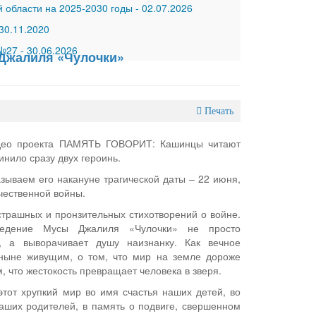
 области на 2025-2030 годы
-
02.07.2026
30.11.2020
 №27
-
30.06.2026
 Джалиля «Чулочки»
Печать
идео проекта ПАМЯТЬ ГОВОРИТ: Кашинцы читают
инило сразу двух героинь.
зываем его накануне трагической даты – 22 июня,
чественной войны.
страшных и пронзительных стихотворений о войне.
ведение Мусы Джалиля «Чулочки» не просто
, а выворачивает душу наизнанку. Как вечное
ныне живущим, о том, что мир на земле дороже
м, что жестокость превращает человека в зверя.
этот хрупкий мир во имя счастья наших детей, во
аших родителей, в память о подвиге, свершенном