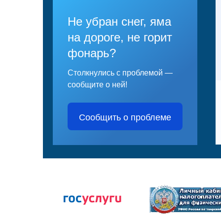
Не убран снег, яма
на дороге, не горит
фонарь?
Столкнулись с проблемой —
сообщите о ней!
Сообщить о проблеме