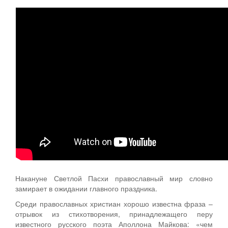
Персональные данные
Оценка регулирующего воздействия
Деятельность МУ
Нормативы градостроительного проектирования
Правила землепользования и застройки
Генеральные планы
Проекты планировки территории
Собрание депутатов
Городское поселение
Накануне Светлой Пасхи православный мир словно
замирает в ожидании главного праздника.
Сельские поселения
Среди православных христиан хорошо известна фраза –
отрывок из стихотворения, принадлежащего перу
известного русского поэта Аполлона Майкова: «чем