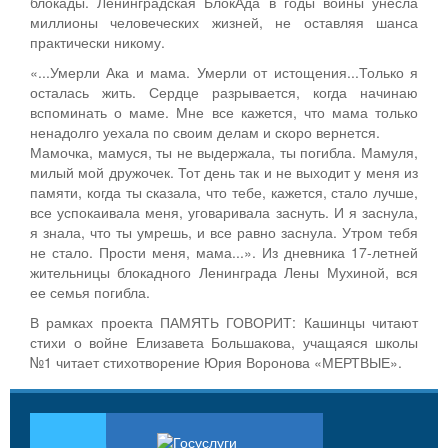
блокады. Ленинградская БлокАда в годы войны унесла
миллионы человеческих жизней, не оставляя шанса
практически никому.
«...Умерли Ака и мама. Умерли от истощения...Только я
осталась жить. Сердце разрывается, когда начинаю
вспоминать о маме. Мне все кажется, что мама только
ненадолго уехала по своим делам и скоро вернется.
Мамочка, мамуся, ты не выдержала, ты погибла. Мамуля,
милый мой дружочек. Тот день так и не выходит у меня из
памяти, когда ты сказала, что тебе, кажется, стало лучше,
все успокаивала меня, уговаривала заснуть. И я заснула,
я знала, что ты умрешь, и все равно заснула. Утром тебя
не стало. Прости меня, мама...». Из дневника 17-летней
жительницы блокадного Ленинграда Лены Мухиной, вся
ее семья погибла.
В рамках проекта ПАМЯТЬ ГОВОРИТ: Кашинцы читают
стихи о войне Елизавета Большакова, учащаяся школы
№1 читает стихотворение Юрия Воронова «МЕРТВЫЕ».