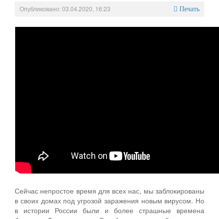
Опубликовано: 03.04.2020, 16:23
Персональные данные
Печать
Оценка регулирующего воздействия
Деятельность МУ
Нормативы градостроительного проектирования
Правила землепользования и застройки
Генеральные планы
Проекты планировки территории
Собрание депутатов
Городское поселение
Сельские поселения
Сейчас непростое время для всех нас, мы заблокированы
в своих домах под угрозой заражения новым вирусом. Но
в истории России были и более страшные времена